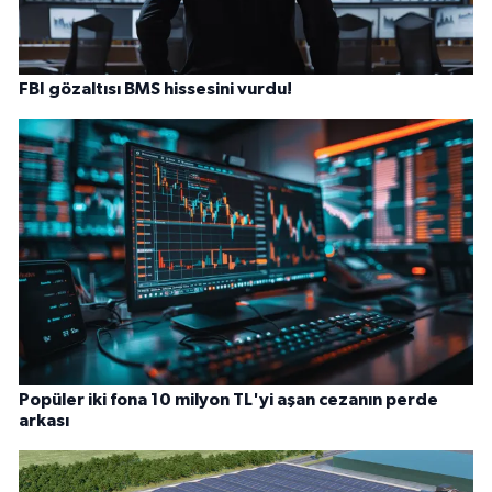
FBI gözaltısı BMS hissesini vurdu!
Popüler iki fona 10 milyon TL'yi aşan cezanın perde
arkası