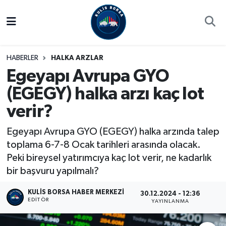
Borsa
Hava Durumu
HABERLER
HALKA ARZLAR
Hisse Yorumu
Trafik Durumu
Egeyapı Avrupa GYO
(EGEGY) halka arzı kaç lot
Kulis Haber
Süper Lig Puan Durumu ve Fikstür
verir?
Halka Arzlar
Tüm Manşetler
Egeyapı Avrupa GYO (EGEGY) halka arzında talep
Ekonomi
Son Dakika Haberleri
toplama 6-7-8 Ocak tarihleri arasında olacak.
Peki bireysel yatırımcıya kaç lot verir, ne kadarlık
Haber Arşivi
bir başvuru yapılmalı?
KULIS BORSA HABER MERKEZI
30.12.2024 - 12:36
EDITÖR
YAYINLANMA