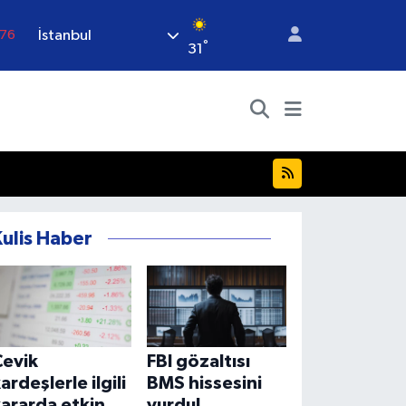
İstanbul
.76
°
31
.17
.01
02
.12
64
Kulis Haber
Çevik
FBI gözaltısı
ardeşlerle ilgili
BMS hissesini
ararda etkin
vurdu!