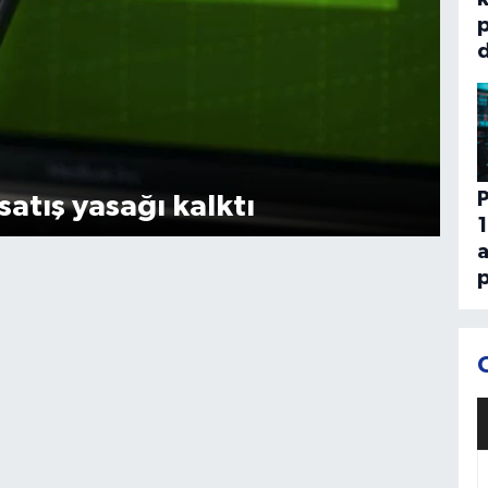
p
d
P
satış yasağı kalktı
1
p