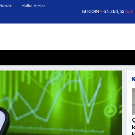
 Haber
Halka Arzlar
BITCOIN
64.360,53
%-0
DOLAR
47,7069
%0
EURO
55,0265
%0
STERLİN
64,1897
%0.
GRAM ALTIN
6618.49
%2
BİST100
13.887
%
k
k