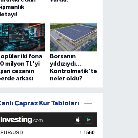
işmanlık
etayı!
opüler iki fona
Borsanın
0 milyon TL'yi
yıldızıydı...
aşan cezanın
Kontrolmatik’te
erde arkası
neler oldu?
Canlı Çapraz Kur Tabloları