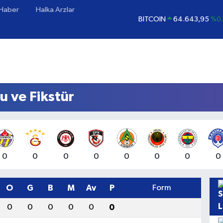
 Haber
Halka Arzlar
BITCOIN
64.643,95
%0.
DOLAR
47,6006
%0.
EURO
55,0250
%0.
STERLİN
64,2398
%0
GRAM ALTIN
6500.87
%0
u ve Fikstür
BİST100
13.799
%
0
0
0
0
0
0
0
0
O
G
B
M
Av
P
Form
0
0
0
0
0
0