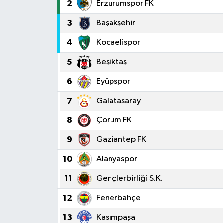
2
Erzurumspor FK
3
Başakşehir
4
Kocaelispor
5
Beşiktaş
6
Eyüpspor
7
Galatasaray
8
Çorum FK
9
Gaziantep FK
10
Alanyaspor
11
Gençlerbirliği S.K.
12
Fenerbahçe
13
Kasımpaşa