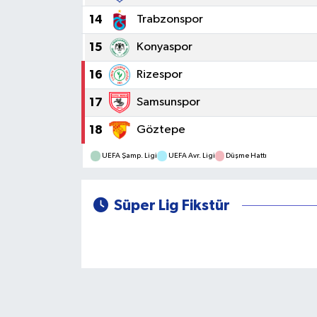
14
Trabzonspor
15
Konyaspor
16
Rizespor
17
Samsunspor
18
Göztepe
UEFA Şamp. Ligi
UEFA Avr. Ligi
Düşme Hattı
Süper Lig Fikstür