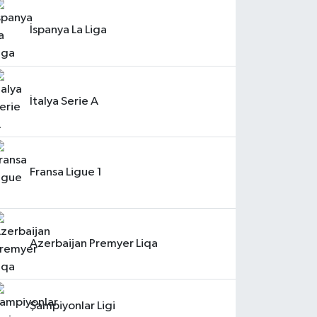
İspanya La Liga
İtalya Serie A
Fransa Ligue 1
Azerbaijan Premyer Liqa
Şampiyonlar Ligi