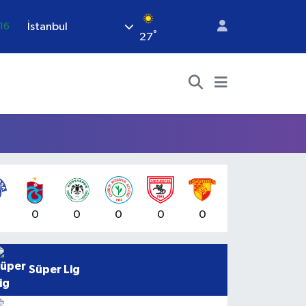
İstanbul
16
°
27
06
02
.2
.12
70
0
0
0
0
0
Süper Lig