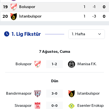
19
Boluspor
1
-1
0
20
İstanbulspor
1
-3
0
1. Lig Fikstür
7 Ağustos, Cuma
Boluspor
Manisa F.K.
1-2
Dün
Bandırmaspor
İstanbulspor
3-0
Sivasspor
Esenler Erokspor
0-0