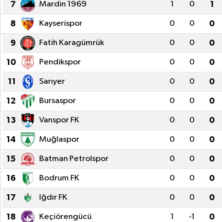
7
Mardin 1969
1
0
1
8
Kayserispor
0
0
0
9
Fatih Karagümrük
0
0
0
10
Pendikspor
0
0
0
11
Sarıyer
0
0
0
12
Bursaspor
0
0
0
13
Vanspor FK
0
0
0
14
Muğlaspor
0
0
0
15
Batman Petrolspor
0
0
0
16
Bodrum FK
0
0
0
17
Iğdır FK
0
0
0
18
Keçiörengücü
1
-1
0