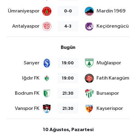
Ümraniyespor
Mardin 1969
0-0
Antalyaspor
Keçiörengücü
4-3
Bugün
Sarıyer
Muğlaspor
19:00
Iğdır FK
Fatih Karagümrü
19:00
Bodrum FK
Bursaspor
21:30
Vanspor FK
Kayserispor
21:30
10 Ağustos, Pazartesi