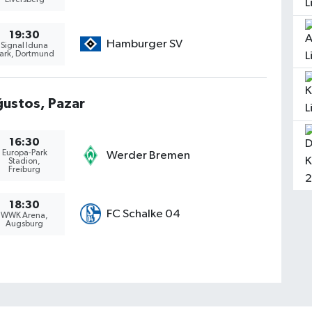
Elversberg
19:30
Hamburger SV
Signal Iduna
ark, Dortmund
ustos, Pazar
16:30
Europa-Park
Werder Bremen
Stadion,
Freiburg
18:30
FC Schalke 04
WWK Arena,
Augsburg