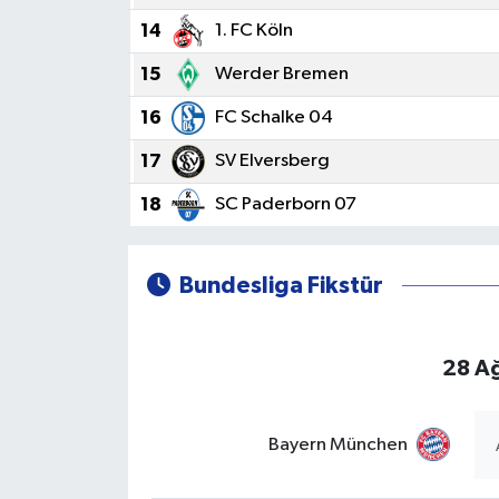
14
1. FC Köln
15
Werder Bremen
16
FC Schalke 04
17
SV Elversberg
18
SC Paderborn 07
Bundesliga Fikstür
28 A
Bayern München