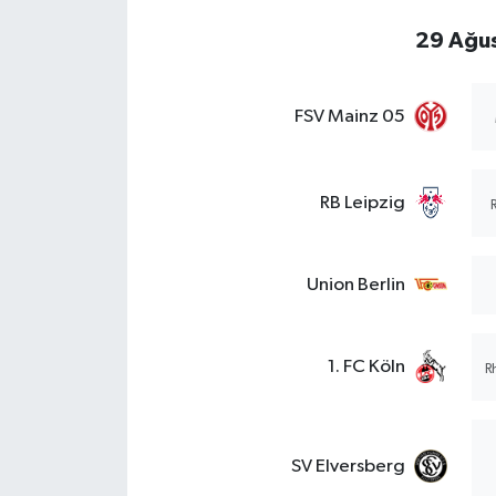
29 Ağus
FSV Mainz 05
RB Leipzig
Union Berlin
1. FC Köln
R
SV Elversberg