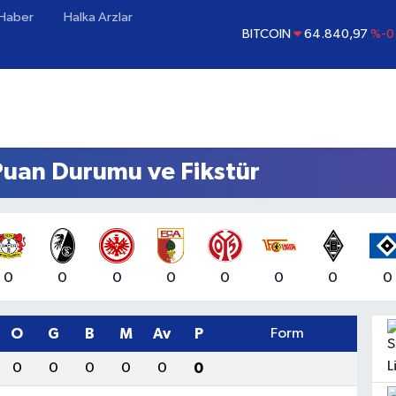
 Haber
Halka Arzlar
BITCOIN
64.840,97
%-0
DOLAR
47,7436
%0.
EURO
55,2510
%0.
STERLİN
64,4811
%0.
GRAM ALTIN
6660.55
uan Durumu ve Fikstür
BİST100
13.779
%-
0
0
0
0
0
0
0
0
O
G
B
M
Av
P
Form
0
0
0
0
0
0