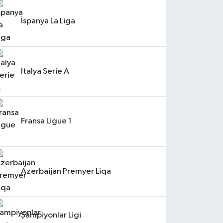
İspanya La Liga
İtalya Serie A
Fransa Ligue 1
Azerbaijan Premyer Liqa
Şampiyonlar Ligi