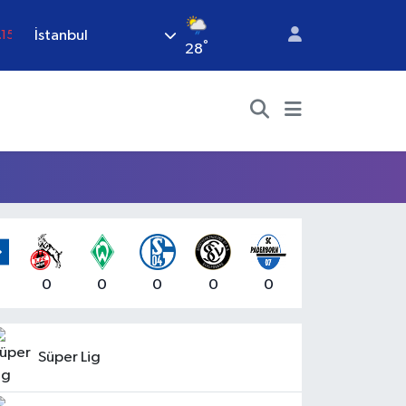
İstanbul
.15
°
28
18
32
38
%0
14
0
0
0
0
0
Süper Lig