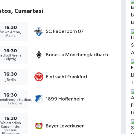
tos, Cumartesi
16:30
SC Paderborn 07
Mewa Arena,
Mainz
16:30
Borussia Mönchengladbach
Red Bull Arena,
Leipzig
16:30
Eintracht Frankfurt
, Berlin
16:30
1899 Hoffenheim
heinEnergieStadion,
Cologne
16:30
Waldstadion
Bayer Leverkusen
Kaiserlinde,
Spiesen-