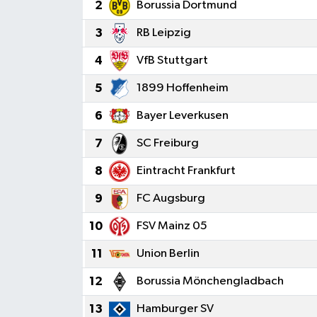
2
Borussia Dortmund
3
RB Leipzig
4
VfB Stuttgart
5
1899 Hoffenheim
6
Bayer Leverkusen
7
SC Freiburg
8
Eintracht Frankfurt
9
FC Augsburg
10
FSV Mainz 05
11
Union Berlin
12
Borussia Mönchengladbach
13
Hamburger SV