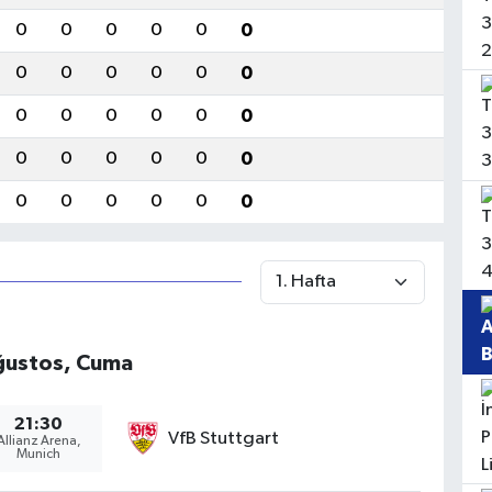
0
0
0
0
0
0
0
0
0
0
0
0
0
0
0
0
0
0
0
0
0
0
0
0
0
0
0
0
0
0
ğustos, Cuma
21:30
VfB Stuttgart
Allianz Arena,
Munich