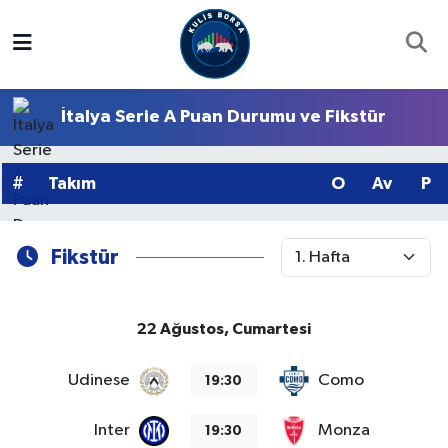
Borsa
Hava Durumu
İtalya Serie A Puan Durumu ve Fikstür
Hisse Yorumu
Trafik Durumu
Kulis Haber
Süper Lig Puan Durumu ve Fikstür
#
Takım
O
Av
P
Halka Arzlar
Tüm Manşetler
Fikstür
Ekonomi
Son Dakika Haberleri
22 Ağustos, Cumartesi
Haber Arşivi
Udinese
Como
19:30
Inter
Monza
19:30