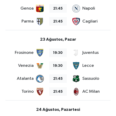
Genoa
Napoli
21:45
Parma
Cagliari
21:45
23 Ağustos, Pazar
Frosinone
Juventus
19:30
Venezia
Lecce
19:30
Atalanta
Sassuolo
21:45
Torino
AC Milan
21:45
24 Ağustos, Pazartesi