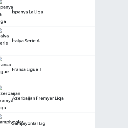
İspanya La Liga
İtalya Serie A
Fransa Ligue 1
Azerbaijan Premyer Liqa
Şampiyonlar Ligi