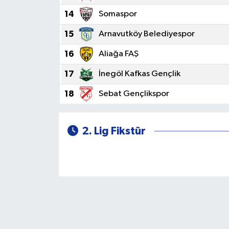
14
Somaspor
15
Arnavutköy Belediyespor
16
Aliağa FAŞ
17
İnegöl Kafkas Gençlik
18
Sebat Gençlikspor
2. Lig Fikstür