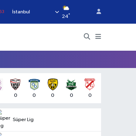
İstanbul
63
°
24
16
02
07
.45
70
0
0
0
0
0
Süper Lig