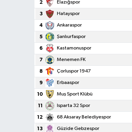
2
Elazığspor
3
Hatayspor
4
Ankaraspor
5
Şanlıurfaspor
6
Kastamonuspor
7
Menemen FK
8
Çorluspor 1947
9
Erbaaspor
10
Muş Sport Klübü
11
Isparta 32 Spor
12
68 Aksaray Belediyespor
13
Güzide Gebzespor