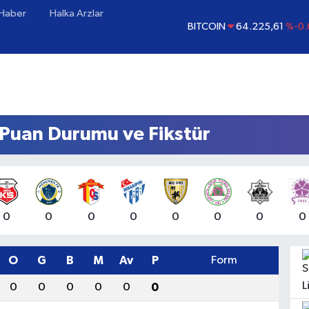
 Haber
Halka Arzlar
BITCOIN
64.225,61
%-0.
DOLAR
47,7143
%0.
EURO
55,0317
%-0.
STERLİN
64,2463
%0.
GRAM ALTIN
6510.40
%0
 Puan Durumu ve Fikstür
BİST100
13.799
%
0
0
0
0
0
0
0
0
O
G
B
M
Av
P
Form
0
0
0
0
0
0