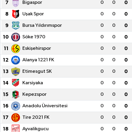
7
Bigaspor
0
0
0
8
Uşak Spor
0
0
0
9
Bursa Yıldırımspor
0
0
0
10
Söke 1970
0
0
0
11
Eskişehirspor
0
0
0
12
Alanya 1221 FK
0
0
0
13
Etimesgut SK
0
0
0
14
Karsiyaka
0
0
0
15
Kepezspor
0
0
0
16
Anadolu Üniversitesi
0
0
0
17
Tire 2021 FK
0
0
0
18
Ayvalikgucu
0
0
0