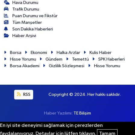
Hava Durumu
Trafik Durumu
Puan Durumu ve Fikstür
Tüm Manşetler
Son Dakika Haberleri
Haber Arşivi
Borsa
Ekonomi
Halka Arzlar
Kulis Haber
Hisse Yorumu
Gündem
Temettü
SPK Haberleri
Borsa Akademi
Gizlilik Sözleşmesi
Hisse Yorumu
RSS
Copyright © 2024. Her hakkı saklıdır.
Haber Yazılımı:
TE Bilişim
En iyi site deneyimi sağlamak için çerezlerden
faydalanıyoruz. Detaylar için lütfen tıklayın.
Tamam