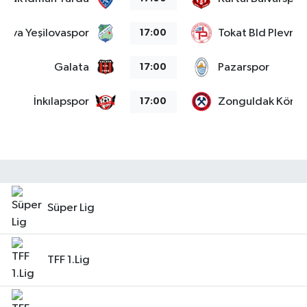
alova Yeşilovaspor
Tokat Bld Plevne
17:00
Galata
Pazarspor
17:00
İnkılapspor
Zonguldak Kömü
17:00
Süper Lig
TFF 1.Lig