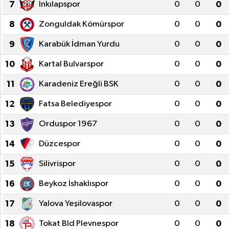
7
İnkılapspor
0
0
0
8
Zonguldak Kömürspor
0
0
0
9
Karabük İdman Yurdu
0
0
0
10
Kartal Bulvarspor
0
0
0
11
Karadeniz Ereğli BSK
0
0
0
12
Fatsa Belediyespor
0
0
0
13
Orduspor 1967
0
0
0
14
Düzcespor
0
0
0
15
Silivrispor
0
0
0
16
Beykoz İshaklıspor
0
0
0
17
Yalova Yeşilovaspor
0
0
0
18
Tokat Bld Plevnespor
0
0
0