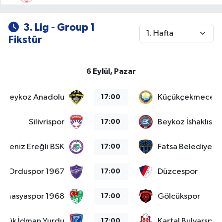
3. Lig - Group 1
Fikstür
6 Eylül, Pazar
Beykoz Anadolu
Küçükçekmece S
17:00
Silivrispor
Beykoz İshaklıspo
17:00
adeniz Ereğli BSK
Fatsa Belediyesp
17:00
Orduspor 1967
Düzcespor
17:00
Amasyaspor 1968
Gölcükspor
17:00
abük İdman Yurdu
Kartal Bulvarspor
17:00