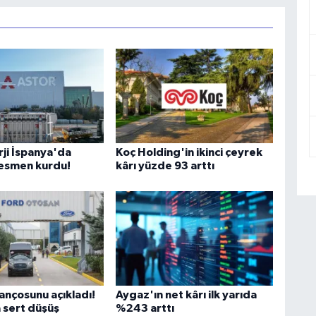
rji İspanya'da
Koç Holding'in ikinci çeyrek
 resmen kurdu!
kârı yüzde 93 arttı
ançosunu açıkladı!
Aygaz'ın net kârı ilk yarıda
 sert düşüş
%243 arttı