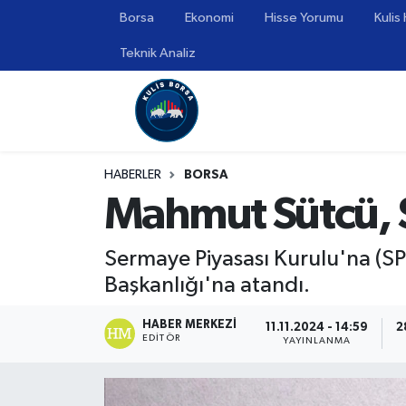
Borsa
Ekonomi
Hisse Yorumu
Kulis
Teknik Analiz
Borsa
Hava Durumu
Hisse Yorumu
Trafik Durumu
Kulis Haber
Süper Lig Puan Durumu ve Fikstür
HABERLER
BORSA
Mahmut Sütcü, S
Halka Arzlar
Tüm Manşetler
Ekonomi
Son Dakika Haberleri
Sermaye Piyasası Kurulu'na (SP
Başkanlığı'na atandı.
Haber Arşivi
HABER MERKEZI
11.11.2024 - 14:59
2
EDITÖR
YAYINLANMA