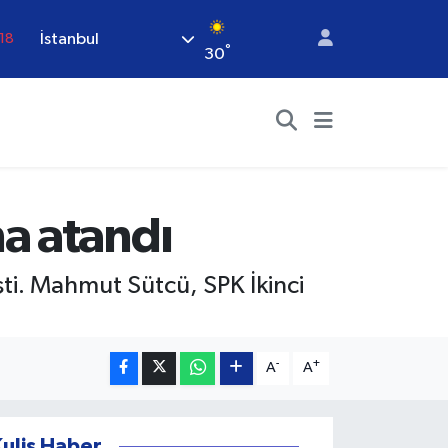
İstanbul
18
°
30
18
32
38
.03
14
na atandı
ti. Mahmut Sütcü, SPK İkinci
-
+
A
A
Kulis Haber