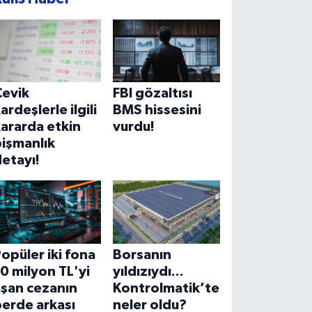
Çevik
FBI gözaltısı
ardeşlerle ilgili
BMS hissesini
ararda etkin
vurdu!
işmanlık
etayı!
opüler iki fona
Borsanın
0 milyon TL'yi
yıldızıydı...
aşan cezanın
Kontrolmatik’te
erde arkası
neler oldu?