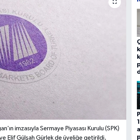
k
k
p
d
P
1
'ın imzasıyla Sermaye Piyasası Kurulu (SPK)
p
ve Elif Gülşah Gürlek de üyeliğe getirildi.