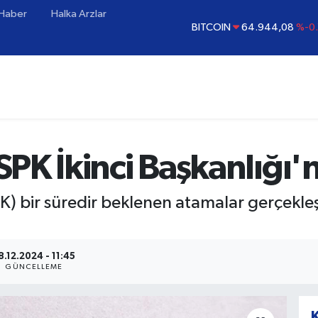
 Haber
Halka Arzlar
BITCOIN
64.944,08
%-0.
DOLAR
47,7436
%0.
EURO
55,2510
%0.
STERLİN
64,4811
%0.
GRAM ALTIN
6660.55
%0
BİST100
13.779
%-
PK İkinci Başkanlığı'
K) bir süredir beklenen atamalar gerçekleş
8.12.2024 - 11:45
GÜNCELLEME