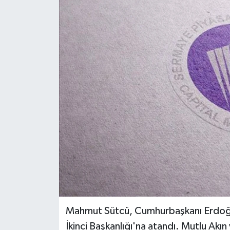
Mahmut Sütcü, Cumhurbaşkanı Erdoğan
İkinci Başkanlığı'na atandı. Mutlu Akın 