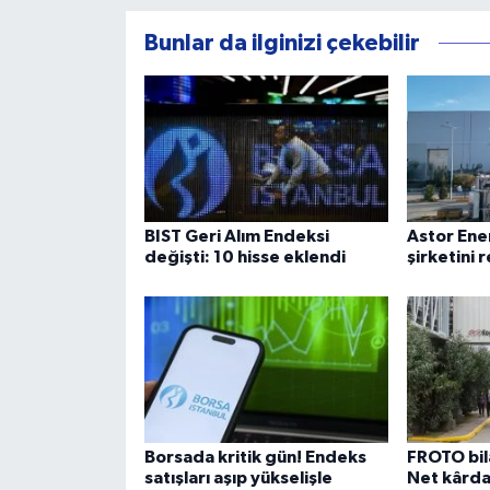
Bunlar da ilginizi çekebilir
BIST Geri Alım Endeksi
Astor Ene
değişti: 10 hisse eklendi
şirketini
Borsada kritik gün! Endeks
FROTO bil
satışları aşıp yükselişle
Net kârda