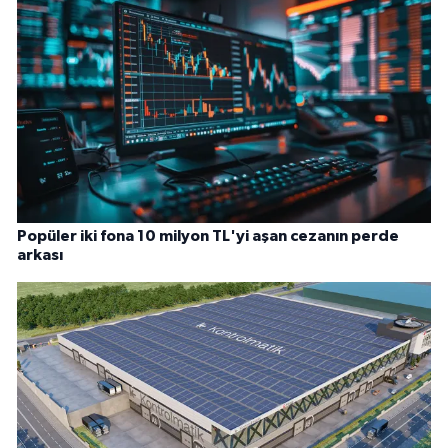
Popüler iki fona 10 milyon TL'yi aşan cezanın perde
arkası