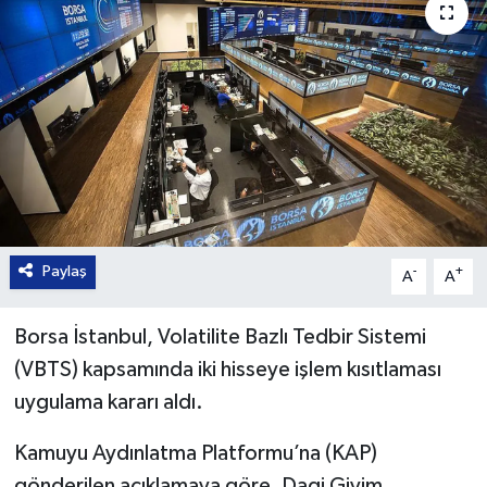
Paylaş
-
+
A
A
Borsa İstanbul, Volatilite Bazlı Tedbir Sistemi
(VBTS) kapsamında iki hisseye işlem kısıtlaması
uygulama kararı aldı.
Kamuyu Aydınlatma Platformu’na (KAP)
gönderilen açıklamaya göre, Dagi Giyim