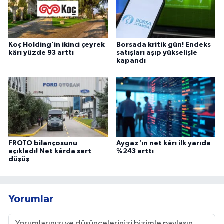
Koç Holding'in ikinci çeyrek
Borsada kritik gün! Endeks
kârı yüzde 93 arttı
satışları aşıp yükselişle
kapandı
FROTO bilançosunu
Aygaz'ın net kârı ilk yarıda
açıkladı! Net kârda sert
%243 arttı
düşüş
Yorumlar