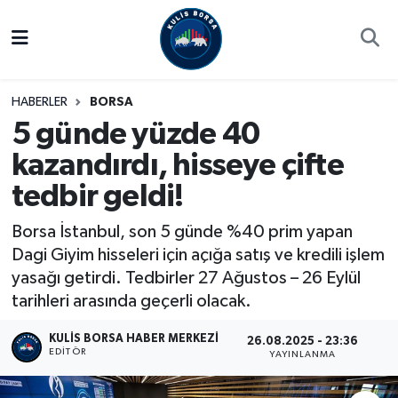
Borsa
Hava Durumu
HABERLER
BORSA
Hisse Yorumu
Trafik Durumu
5 günde yüzde 40
kazandırdı, hisseye çifte
Kulis Haber
Süper Lig Puan Durumu ve Fikstür
tedbir geldi!
Halka Arzlar
Tüm Manşetler
Borsa İstanbul, son 5 günde %40 prim yapan
Ekonomi
Son Dakika Haberleri
Dagi Giyim hisseleri için açığa satış ve kredili işlem
yasağı getirdi. Tedbirler 27 Ağustos – 26 Eylül
Haber Arşivi
tarihleri arasında geçerli olacak.
KULIS BORSA HABER MERKEZI
26.08.2025 - 23:36
EDITÖR
YAYINLANMA