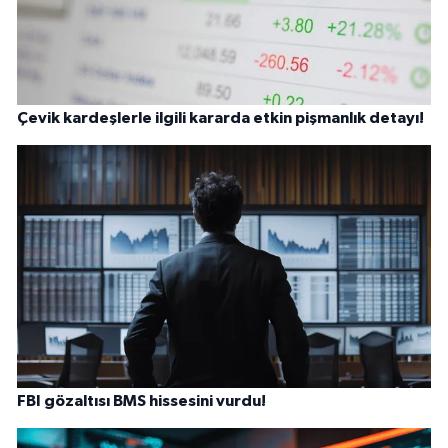
Çevik kardeşlerle ilgili kararda etkin pişmanlık detayı!
FBI gözaltısı BMS hissesini vurdu!