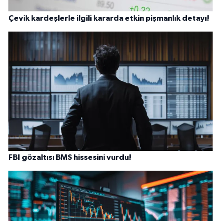
Çevik kardeşlerle ilgili kararda etkin pişmanlık detayı!
FBI gözaltısı BMS hissesini vurdu!