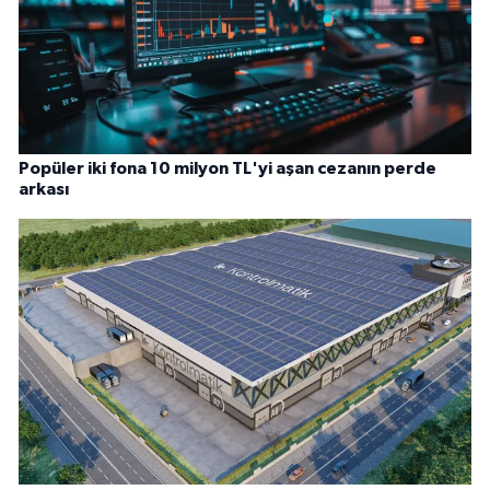
Popüler iki fona 10 milyon TL'yi aşan cezanın perde
arkası