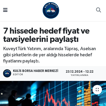
Borsa
Hava Durumu
7 hissede hedef fiyat ve
Hisse Yorumu
Trafik Durumu
tavsiyelerini paylaştı
Kulis Haber
Süper Lig Puan Durumu ve Fikstür
KuveytTürk Yatırım, aralarında Tüpraş, Aselsan
Halka Arzlar
Tüm Manşetler
gibi şirketlerin de yer aldığı hisselerde hedef
fiyatlarını paylaştı.
Ekonomi
Son Dakika Haberleri
KULIS BORSA HABER MERKEZI
23.12.2024 - 12:22
EDITÖR
YAYINLANMA
Haber Arşivi