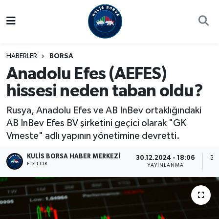
Borsa
Hava Durumu
HABERLER
BORSA
Hisse Yorumu
Trafik Durumu
Anadolu Efes (AEFES)
hissesi neden taban oldu?
Kulis Haber
Süper Lig Puan Durumu ve Fikstür
Rusya, Anadolu Efes ve AB InBev ortaklığındaki
Halka Arzlar
Tüm Manşetler
AB InBev Efes BV şirketini geçici olarak "GK
Vmeste" adlı yapının yönetimine devretti.
Ekonomi
Son Dakika Haberleri
KULIS BORSA HABER MERKEZI
30.12.2024 - 18:06
31
Haber Arşivi
EDITÖR
YAYINLANMA