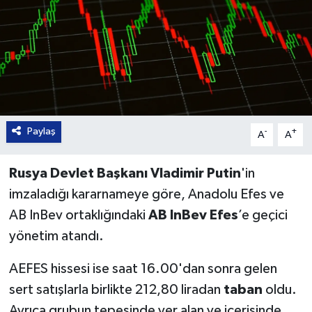
Paylaş
-
+
A
A
Rusya Devlet Başkanı Vladimir Putin
'in
imzaladığı kararnameye göre, Anadolu Efes ve
AB InBev ortaklığındaki
AB InBev Efes
’e geçici
yönetim atandı.
AEFES hissesi ise saat 16.00'dan sonra gelen
sert satışlarla birlikte 212,80 liradan
taban
oldu.
Ayrıca grubun tepesinde yer alan ve içerisinde