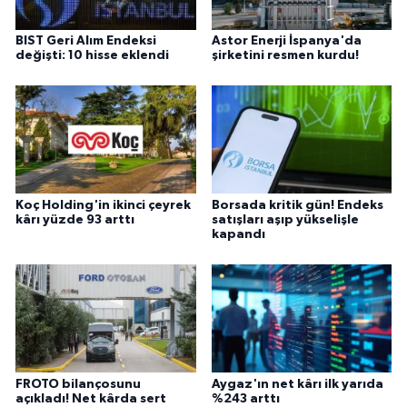
BIST Geri Alım Endeksi
Astor Enerji İspanya'da
değişti: 10 hisse eklendi
şirketini resmen kurdu!
Koç Holding'in ikinci çeyrek
Borsada kritik gün! Endeks
kârı yüzde 93 arttı
satışları aşıp yükselişle
kapandı
FROTO bilançosunu
Aygaz'ın net kârı ilk yarıda
açıkladı! Net kârda sert
%243 arttı