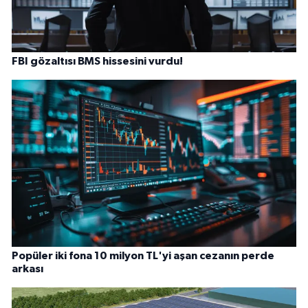
FBI gözaltısı BMS hissesini vurdu!
Popüler iki fona 10 milyon TL'yi aşan cezanın perde
arkası