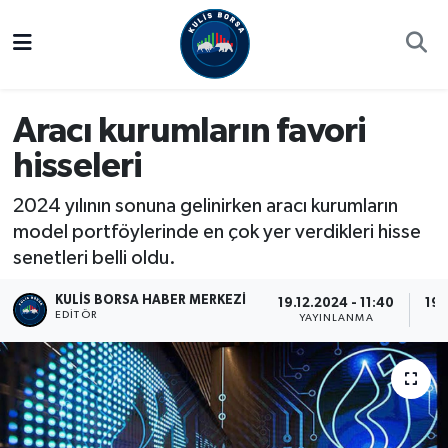
Borsa
Hava Durumu
Aracı kurumların favori
Hisse Yorumu
Trafik Durumu
hisseleri
Kulis Haber
Süper Lig Puan Durumu ve Fikstür
2024 yılının sonuna gelinirken aracı kurumların
Halka Arzlar
Tüm Manşetler
model portföylerinde en çok yer verdikleri hisse
senetleri belli oldu.
Ekonomi
Son Dakika Haberleri
KULIS BORSA HABER MERKEZI
19.12.2024 - 11:40
19.
EDITÖR
YAYINLANMA
Haber Arşivi