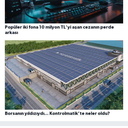
Popüler iki fona 10 milyon TL'yi aşan cezanın perde
arkası
Borsanın yıldızıydı... Kontrolmatik’te neler oldu?