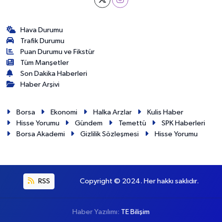
Hava Durumu
Trafik Durumu
Puan Durumu ve Fikstür
Tüm Manşetler
Son Dakika Haberleri
Haber Arşivi
Borsa
Ekonomi
Halka Arzlar
Kulis Haber
Hisse Yorumu
Gündem
Temettü
SPK Haberleri
Borsa Akademi
Gizlilik Sözleşmesi
Hisse Yorumu
RSS
Copyright © 2024. Her hakkı saklıdır.
Haber Yazılımı:
TE Bilişim