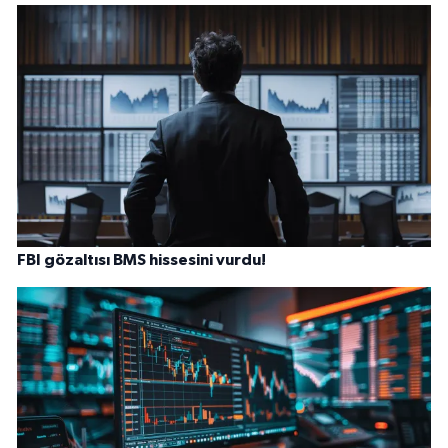
FBI gözaltısı BMS hissesini vurdu!