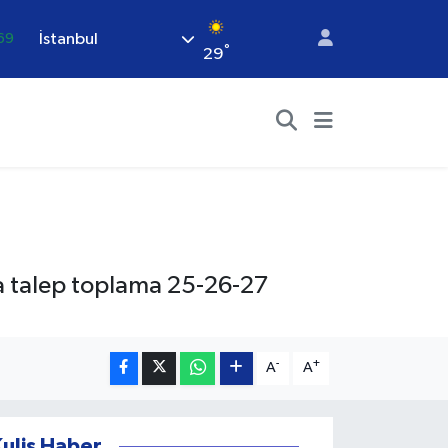
69
İstanbul
°
29
06
02
.2
.32
48
a talep toplama 25-26-27
-
+
A
A
Kulis Haber