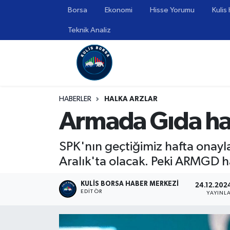
Borsa
Ekonomi
Hisse Yorumu
Kulis
Teknik Analiz
Borsa
Hava Durumu
Hisse Yorumu
Trafik Durumu
Kulis Haber
Süper Lig Puan Durumu ve Fikstür
HABERLER
HALKA ARZLAR
Armada Gıda halk
Halka Arzlar
Tüm Manşetler
Ekonomi
Son Dakika Haberleri
SPK'nın geçtiğimiz hafta onay
Aralık'ta olacak. Peki ARMGD ha
Haber Arşivi
KULIS BORSA HABER MERKEZI
24.12.2024
EDITÖR
YAYINL