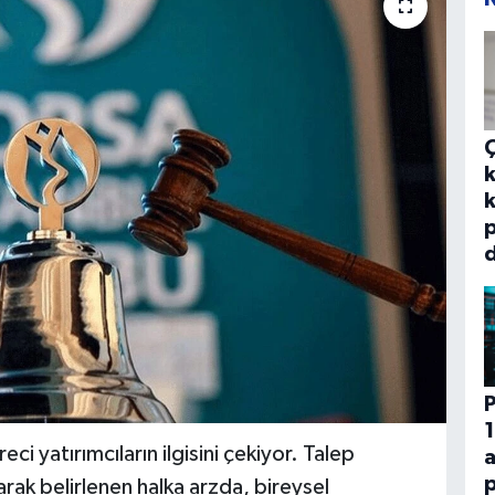
k
k
p
d
P
1
 yatırımcıların ilgisini çekiyor. Talep
p
arak belirlenen halka arzda, bireysel