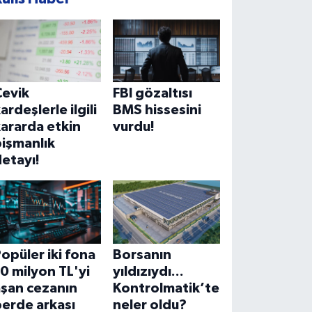
Çevik
FBI gözaltısı
ardeşlerle ilgili
BMS hissesini
ararda etkin
vurdu!
işmanlık
etayı!
opüler iki fona
Borsanın
0 milyon TL'yi
yıldızıydı...
aşan cezanın
Kontrolmatik’te
erde arkası
neler oldu?