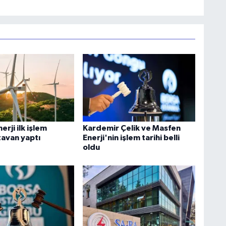
rji ilk işlem
Kardemir Çelik ve Masfen
avan yaptı
Enerji'nin işlem tarihi belli
oldu