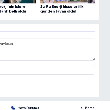
erji'nin işlem
Şa-Ra Enerji hisseleri ilk
arih belli oldu
günden tavan oldu!
Hava Durumu
Borsa