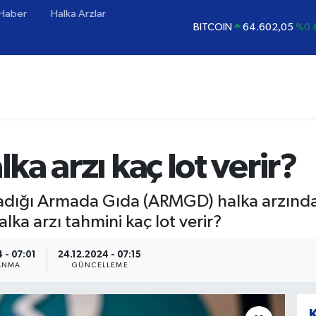
 Haber
Halka Arzlar
BITCOIN
64.602,05
%0.
DOLAR
47,6006
%0.
EURO
55,0250
%0.
STERLİN
64,2398
%0
GRAM ALTIN
6513.94
%0
BİST100
13.768
%
a arzı kaç lot verir?
ladığı Armada Gıda (ARMGD) halka arzınd
lka arzı tahmini kaç lot verir?
 - 07:01
24.12.2024 - 07:15
ANMA
GÜNCELLEME