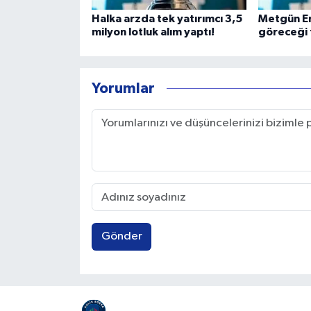
Halka arzda tek yatırımcı 3,5
Metgün En
milyon lotluk alım yaptı!
göreceği t
Yorumlar
Gönder