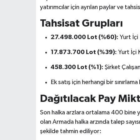
yatırımcılar için ayrılan paylar ve tahsi
Tahsisat Grupları
27.498.000 Lot (%60):
Yurt İçi
17.873.700 Lot (%39):
Yurt İçi 
458.300 Lot (%1):
Şirket Çalışan
Ek satış için herhangi bir sınırlam
Dağıtılacak Pay Mikta
Son halka arzlara ortalama 400 bine ya
olan Armada halka arzında talep sayısı
şekilde tahmin ediliyor: