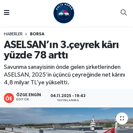
Borsa
Hava Durumu
HABERLER
BORSA
Hisse Yorumu
Trafik Durumu
ASELSAN’ın 3.çeyrek kârı
yüzde 78 arttı
Kulis Haber
Süper Lig Puan Durumu ve Fikstür
Savunma sanayisinin önde gelen şirketlerinden
Halka Arzlar
Tüm Manşetler
ASELSAN, 2025’in üçüncü çeyreğinde net kârını
4,8 milyar TL’ye yükseltti.
Ekonomi
Son Dakika Haberleri
ÖZGE ENGIN
04.11.2025 - 19:43
Haber Arşivi
EDITÖR
YAYINLANMA