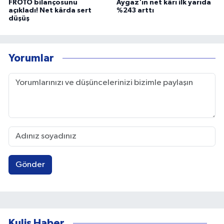
FROTO bilançosunu
Aygaz'ın net kârı ilk yarıda
açıkladı! Net kârda sert
%243 arttı
düşüş
Yorumlar
Gönder
Kulis Haber