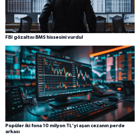
FBI gözaltısı BMS hissesini vurdu!
Popüler iki fona 10 milyon TL'yi aşan cezanın perde
arkası