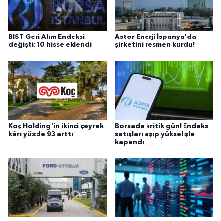
BIST Geri Alım Endeksi
Astor Enerji İspanya'da
değişti: 10 hisse eklendi
şirketini resmen kurdu!
Koç Holding'in ikinci çeyrek
Borsada kritik gün! Endeks
kârı yüzde 93 arttı
satışları aşıp yükselişle
kapandı