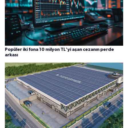
Popüler iki fona 10 milyon TL'yi aşan cezanın perde
arkası