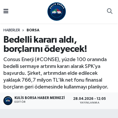
Borsa
Hava Durumu
HABERLER
BORSA
Hisse Yorumu
Trafik Durumu
Bedelli kararı aldı,
borçlarını ödeyecek!
Kulis Haber
Süper Lig Puan Durumu ve Fikstür
Consus Enerji (#CONSE), yüzde 100 oranında
Halka Arzlar
Tüm Manşetler
bedelli sermaye artırımı kararı alarak SPK’ya
başvurdu. Şirket, artırımdan elde edilecek
Ekonomi
Son Dakika Haberleri
yaklaşık 766,7 milyon TL’lik net fonu finansal
borçların geri ödemesinde kullanmayı planlıyor.
Haber Arşivi
KULIS BORSA HABER MERKEZI
28.04.2026 - 12:05
EDITÖR
YAYINLANMA