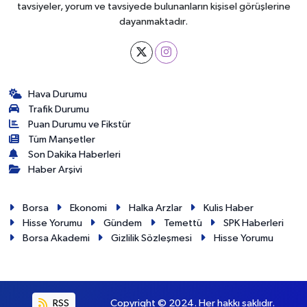
tavsiyeler, yorum ve tavsiyede bulunanların kişisel görüşlerine
dayanmaktadır.
Hava Durumu
Trafik Durumu
Puan Durumu ve Fikstür
Tüm Manşetler
Son Dakika Haberleri
Haber Arşivi
Borsa
Ekonomi
Halka Arzlar
Kulis Haber
Hisse Yorumu
Gündem
Temettü
SPK Haberleri
Borsa Akademi
Gizlilik Sözleşmesi
Hisse Yorumu
RSS
Copyright © 2024. Her hakkı saklıdır.