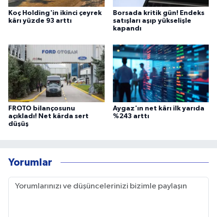
Koç Holding'in ikinci çeyrek
Borsada kritik gün! Endeks
kârı yüzde 93 arttı
satışları aşıp yükselişle
kapandı
FROTO bilançosunu
Aygaz'ın net kârı ilk yarıda
açıkladı! Net kârda sert
%243 arttı
düşüş
Yorumlar