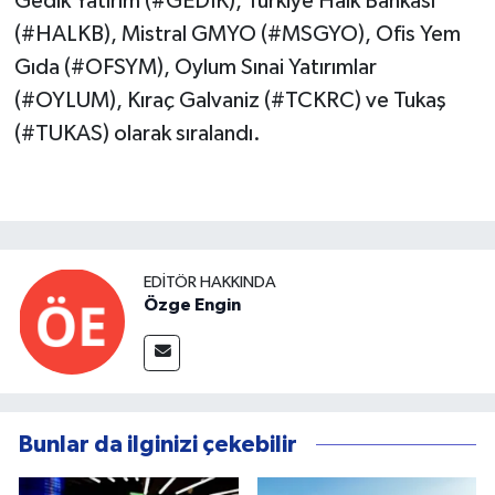
Gedik Yatırım (#GEDIK), Türkiye Halk Bankası
(#HALKB), Mistral GMYO (#MSGYO), Ofis Yem
Gıda (#OFSYM), Oylum Sınai Yatırımlar
(#OYLUM), Kıraç Galvaniz (#TCKRC) ve Tukaş
(#TUKAS) olarak sıralandı.
EDITÖR HAKKINDA
Özge Engin
Bunlar da ilginizi çekebilir