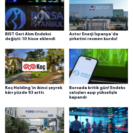
BIST Geri Alım Endeksi
Astor Enerji İspanya'da
değişti: 10 hisse eklendi
şirketini resmen kurdu!
Koç Holding'in ikinci çeyrek
Borsada kritik gün! Endeks
kârı yüzde 93 arttı
satışları aşıp yükselişle
kapandı