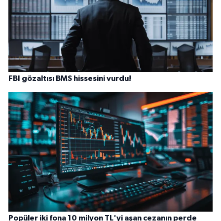
FBI gözaltısı BMS hissesini vurdu!
Popüler iki fona 10 milyon TL'yi aşan cezanın perde