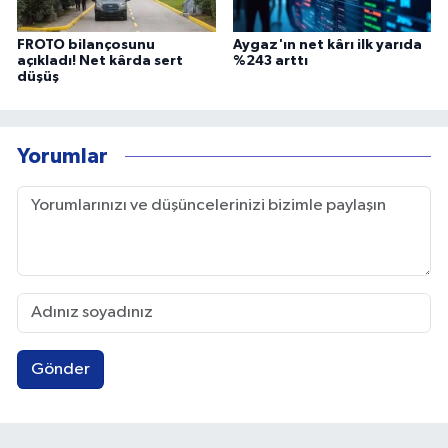
FROTO bilançosunu
Aygaz'ın net kârı ilk yarıda
açıkladı! Net kârda sert
%243 arttı
düşüş
Yorumlar
Gönder