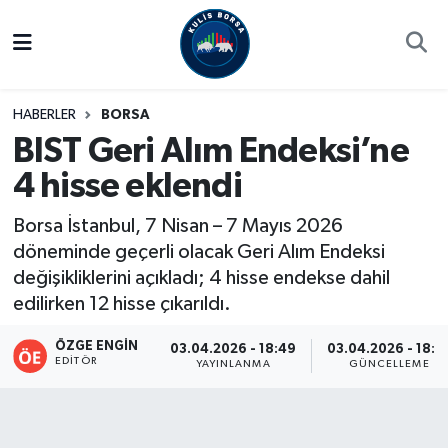
Borsa
Hava Durumu
HABERLER
BORSA
Hisse Yorumu
Trafik Durumu
BIST Geri Alım Endeksi’ne
4 hisse eklendi
Kulis Haber
Süper Lig Puan Durumu ve Fikstür
Borsa İstanbul, 7 Nisan – 7 Mayıs 2026
Halka Arzlar
Tüm Manşetler
döneminde geçerli olacak Geri Alım Endeksi
değişikliklerini açıkladı; 4 hisse endekse dahil
Ekonomi
Son Dakika Haberleri
edilirken 12 hisse çıkarıldı.
Haber Arşivi
ÖZGE ENGIN
03.04.2026 - 18:49
03.04.2026 - 18:5
EDITÖR
YAYINLANMA
GÜNCELLEME