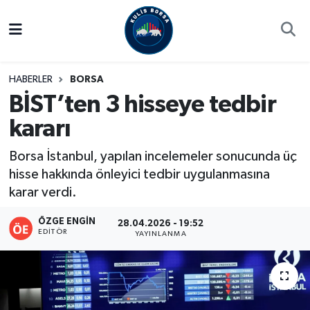
Borsa
Hava Durumu
HABERLER
BORSA
Hisse Yorumu
Trafik Durumu
BİST’ten 3 hisseye tedbir
kararı
Kulis Haber
Süper Lig Puan Durumu ve Fikstür
Borsa İstanbul, yapılan incelemeler sonucunda üç
Halka Arzlar
Tüm Manşetler
hisse hakkında önleyici tedbir uygulanmasına
karar verdi.
Ekonomi
Son Dakika Haberleri
ÖZGE ENGIN
28.04.2026 - 19:52
Haber Arşivi
EDITÖR
YAYINLANMA