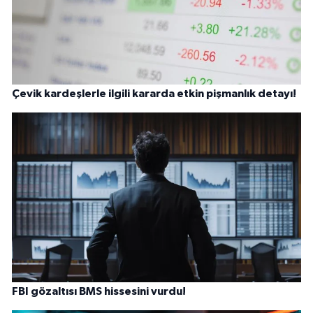
Çevik kardeşlerle ilgili kararda etkin pişmanlık detayı!
FBI gözaltısı BMS hissesini vurdu!