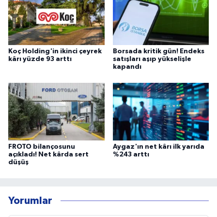
Koç Holding'in ikinci çeyrek
Borsada kritik gün! Endeks
kârı yüzde 93 arttı
satışları aşıp yükselişle
kapandı
FROTO bilançosunu
Aygaz'ın net kârı ilk yarıda
açıkladı! Net kârda sert
%243 arttı
düşüş
Yorumlar