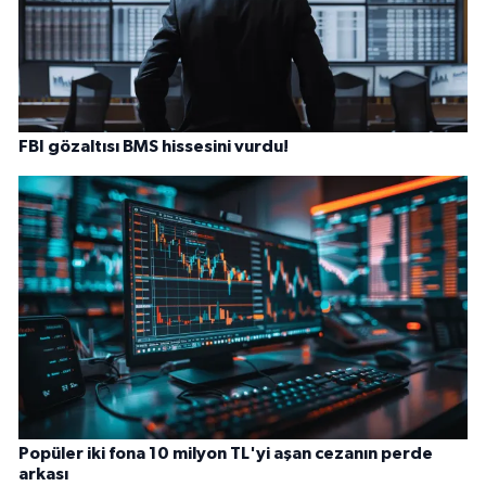
FBI gözaltısı BMS hissesini vurdu!
Popüler iki fona 10 milyon TL'yi aşan cezanın perde
arkası