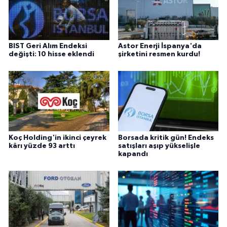
BIST Geri Alım Endeksi
Astor Enerji İspanya'da
değişti: 10 hisse eklendi
şirketini resmen kurdu!
Koç Holding'in ikinci çeyrek
Borsada kritik gün! Endeks
kârı yüzde 93 arttı
satışları aşıp yükselişle
kapandı