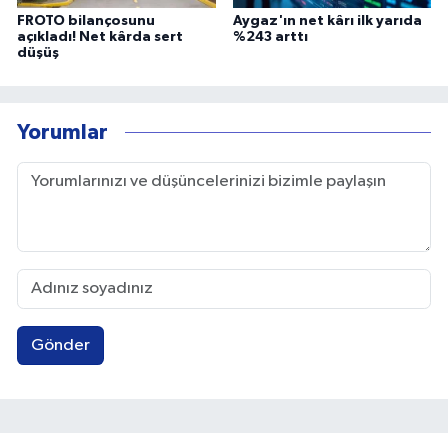
FROTO bilançosunu
Aygaz'ın net kârı ilk yarıda
açıkladı! Net kârda sert
%243 arttı
düşüş
Yorumlar
Gönder