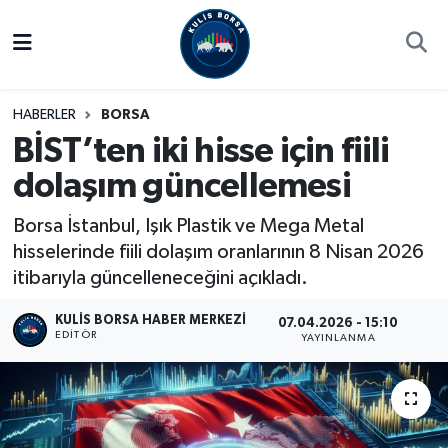
Borsa
Hava Durumu
HABERLER
BORSA
Hisse Yorumu
Trafik Durumu
BİST’ten iki hisse için fiili
dolaşım güncellemesi
Kulis Haber
Süper Lig Puan Durumu ve Fikstür
Borsa İstanbul, Işık Plastik ve Mega Metal
Halka Arzlar
Tüm Manşetler
hisselerinde fiili dolaşım oranlarının 8 Nisan 2026
itibarıyla güncelleneceğini açıkladı.
Ekonomi
Son Dakika Haberleri
KULIS BORSA HABER MERKEZI
07.04.2026 - 15:10
Haber Arşivi
EDITÖR
YAYINLANMA