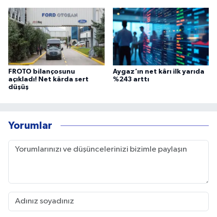
FROTO bilançosunu
Aygaz'ın net kârı ilk yarıda
açıkladı! Net kârda sert
%243 arttı
düşüş
Yorumlar