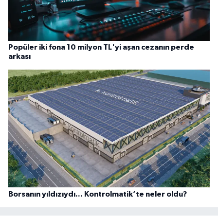
Popüler iki fona 10 milyon TL'yi aşan cezanın perde
arkası
Borsanın yıldızıydı... Kontrolmatik’te neler oldu?