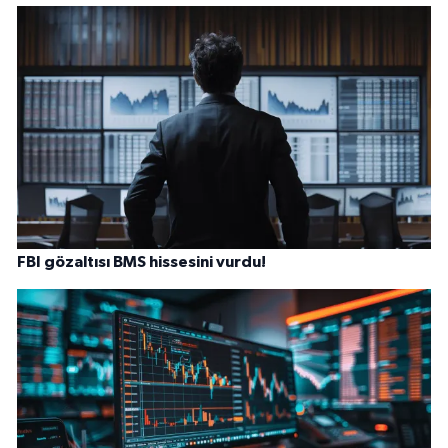
FBI gözaltısı BMS hissesini vurdu!