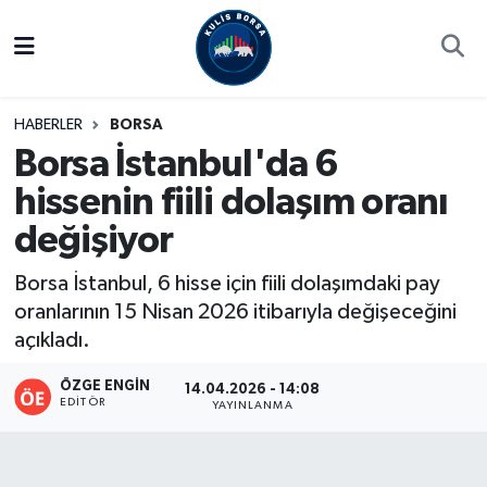
Borsa
Hava Durumu
HABERLER
BORSA
Hisse Yorumu
Trafik Durumu
Borsa İstanbul'da 6
hissenin fiili dolaşım oranı
Kulis Haber
Süper Lig Puan Durumu ve Fikstür
değişiyor
Halka Arzlar
Tüm Manşetler
Borsa İstanbul, 6 hisse için fiili dolaşımdaki pay
Ekonomi
Son Dakika Haberleri
oranlarının 15 Nisan 2026 itibarıyla değişeceğini
açıkladı.
Haber Arşivi
ÖZGE ENGIN
14.04.2026 - 14:08
EDITÖR
YAYINLANMA