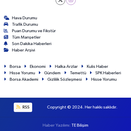
Hava Durumu
Trafik Durumu
Puan Durumu ve Fikstür
Tüm Manşetler
Son Dakika Haberleri
Haber Arşivi
Borsa
Ekonomi
Halka Arzlar
Kulis Haber
Hisse Yorumu
Gündem
Temettü
SPK Haberleri
Borsa Akademi
Gizlilik Sözleşmesi
Hisse Yorumu
RSS
Copyright © 2024. Her hakkı saklıdır.
Haber Yazılımı:
TE Bilişim