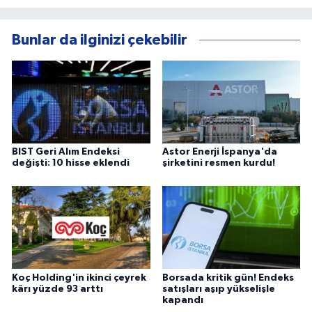
Bunlar da ilginizi çekebilir
BIST Geri Alım Endeksi
Astor Enerji İspanya'da
değişti: 10 hisse eklendi
şirketini resmen kurdu!
Koç Holding'in ikinci çeyrek
Borsada kritik gün! Endeks
kârı yüzde 93 arttı
satışları aşıp yükselişle
kapandı