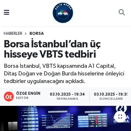
Borsa
Hava Durumu
HABERLER
BORSA
Hisse Yorumu
Trafik Durumu
Borsa İstanbul’dan üç
hisseye VBTS tedbiri
Kulis Haber
Süper Lig Puan Durumu ve Fikstür
Borsa İstanbul, VBTS kapsamında A1 Capital,
Halka Arzlar
Tüm Manşetler
Ditaş Doğan ve Doğan Burda hisselerine önleyici
tedbirler uygulanacağını açıkladı.
Ekonomi
Son Dakika Haberleri
ÖZGE ENGIN
03.10.2025 - 19:34
03.10.2025 - 19:35
Haber Arşivi
EDITÖR
YAYINLANMA
GÜNCELLEME