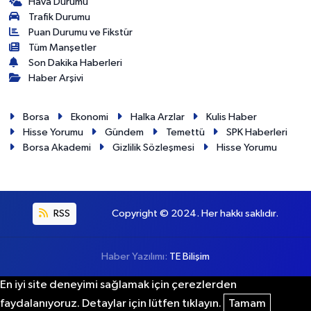
Hava Durumu
Trafik Durumu
Puan Durumu ve Fikstür
Tüm Manşetler
Son Dakika Haberleri
Haber Arşivi
Borsa
Ekonomi
Halka Arzlar
Kulis Haber
Hisse Yorumu
Gündem
Temettü
SPK Haberleri
Borsa Akademi
Gizlilik Sözleşmesi
Hisse Yorumu
RSS
Copyright © 2024. Her hakkı saklıdır.
Haber Yazılımı:
TE Bilişim
En iyi site deneyimi sağlamak için çerezlerden
faydalanıyoruz. Detaylar için lütfen tıklayın.
Tamam