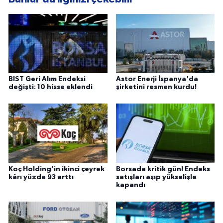
BIST Geri Alım Endeksi
Astor Enerji İspanya'da
değişti: 10 hisse eklendi
şirketini resmen kurdu!
Koç Holding'in ikinci çeyrek
Borsada kritik gün! Endeks
kârı yüzde 93 arttı
satışları aşıp yükselişle
kapandı