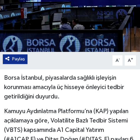
Paylaş
-
+
A
A
Borsa İstanbul, piyasalarda sağlıklı işleyişin
korunması amacıyla üç hisseye önleyici tedbir
getirildiğini duyurdu.
Kamuyu Aydınlatma Platformu’na (KAP) yapılan
açıklamaya göre, Volatilite Bazlı Tedbir Sistemi
(VBTS) kapsamında A1 Capital Yatırım
(#A1CAP.E) ve Ditaş Doğan (#DITAS.E) payları 6