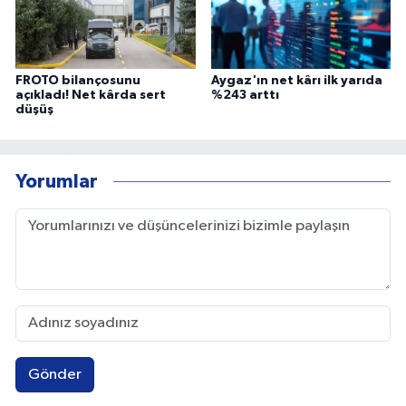
FROTO bilançosunu
Aygaz'ın net kârı ilk yarıda
açıkladı! Net kârda sert
%243 arttı
düşüş
Yorumlar
Gönder