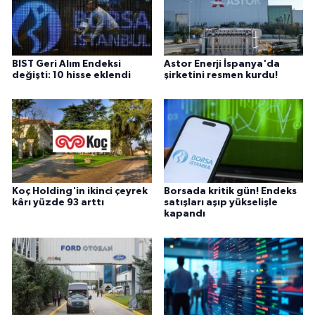
BIST Geri Alım Endeksi
Astor Enerji İspanya'da
değişti: 10 hisse eklendi
şirketini resmen kurdu!
Koç Holding'in ikinci çeyrek
Borsada kritik gün! Endeks
kârı yüzde 93 arttı
satışları aşıp yükselişle
kapandı