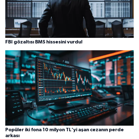
FBI gözaltısı BMS hissesini vurdu!
Popüler iki fona 10 milyon TL'yi aşan cezanın perde
arkası