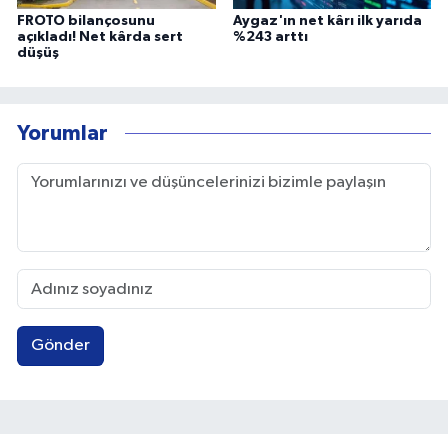
FROTO bilançosunu
Aygaz'ın net kârı ilk yarıda
açıkladı! Net kârda sert
%243 arttı
düşüş
Yorumlar
Gönder