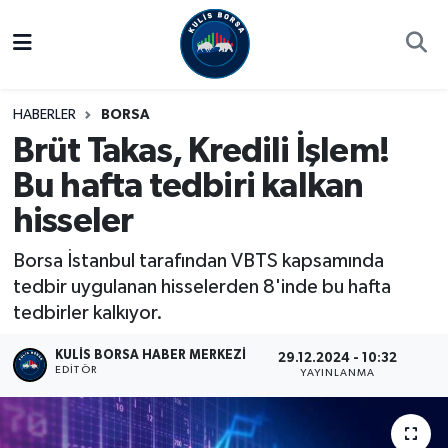
Borsa
Hava Durumu
HABERLER
BORSA
Hisse Yorumu
Trafik Durumu
Brüt Takas, Kredili İşlem!
Bu hafta tedbiri kalkan
Kulis Haber
Süper Lig Puan Durumu ve Fikstür
hisseler
Halka Arzlar
Tüm Manşetler
Borsa İstanbul tarafından VBTS kapsamında
Ekonomi
Son Dakika Haberleri
tedbir uygulanan hisselerden 8'inde bu hafta
tedbirler kalkıyor.
Haber Arşivi
KULIS BORSA HABER MERKEZI
29.12.2024 - 10:32
EDITÖR
YAYINLANMA