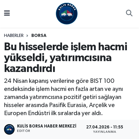
Borsa
Hava Durumu
HABERLER
BORSA
Hisse Yorumu
Trafik Durumu
Bu hisselerde işlem hacmi
yükseldi, yatırımcısına
Kulis Haber
Süper Lig Puan Durumu ve Fikstür
kazandırdı
Halka Arzlar
Tüm Manşetler
24 Nisan kapanış verilerine göre BIST 100
Ekonomi
Son Dakika Haberleri
endeksinde işlem hacmi en fazla artan ve aynı
zamanda yatırımcısına pozitif getiri sağlayan
Haber Arşivi
hisseler arasında Pasifik Eurasia, Arçelik ve
Europen Endüstri ilk sıralarda yer aldı.
KULIS BORSA HABER MERKEZI
27.04.2026 - 11:55
EDITÖR
YAYINLANMA