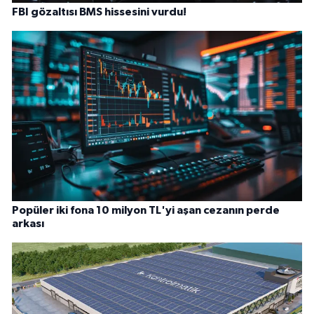
FBI gözaltısı BMS hissesini vurdu!
Popüler iki fona 10 milyon TL'yi aşan cezanın perde
arkası