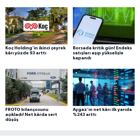
Koç Holding'in ikinci çeyrek
Borsada kritik gün! Endeks
kârı yüzde 93 arttı
satışları aşıp yükselişle
kapandı
FROTO bilançosunu
Aygaz'ın net kârı ilk yarıda
açıkladı! Net kârda sert
%243 arttı
düşüş