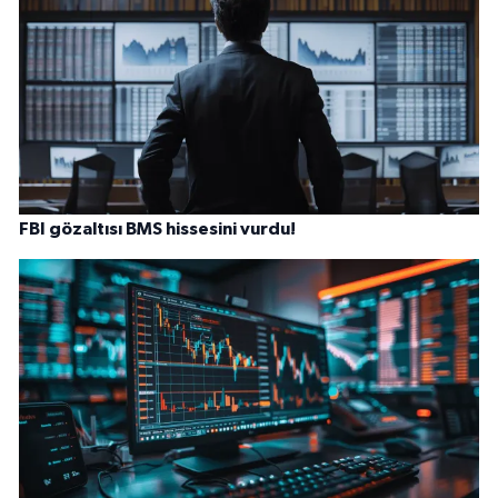
FBI gözaltısı BMS hissesini vurdu!