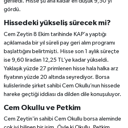
geriledi. Hisse şu ana kadar en düşük 9,50’yi
gördü.
Hissedeki yükseliş sürecek mi?
Cem Zeytin 8 Ekim tarihinde KAP’a yaptığı
açıklamada bir yıl süreli pay geri alım programı
başlattığını belirtmişti. Hisse son 1 aylık süreçte
ise 9,60 liradan 12,25 TL’ye kadar yükseldi.
Yaklaşık yüzde 27 primlenen hisse hala halka arz
fiyatının yüzde 20 altında seyrediyor. Borsa
kulislerinde şirket sahibi Cem Okullu’nun hissede
hareke geçtiği iddiası da dilden dile konuşuluyor.
Cem Okullu ve Petkim
Cem Zeytin'in sahibi Cem Okullu borsa aleminde
çok iyi bilinen bir isim. Öyle ki Okullu, Petkim