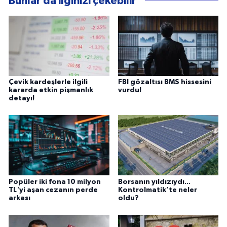
Bunlar da ilginizi çekebilir
Çevik kardeşlerle ilgili
FBI gözaltısı BMS hissesini
kararda etkin pişmanlık
vurdu!
detayı!
Popüler iki fona 10 milyon
Borsanın yıldızıydı...
TL'yi aşan cezanın perde
Kontrolmatik’te neler
arkası
oldu?