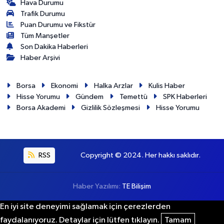
Hava Durumu
Trafik Durumu
Puan Durumu ve Fikstür
Tüm Manşetler
Son Dakika Haberleri
Haber Arşivi
Borsa
Ekonomi
Halka Arzlar
Kulis Haber
Hisse Yorumu
Gündem
Temettü
SPK Haberleri
Borsa Akademi
Gizlilik Sözleşmesi
Hisse Yorumu
RSS
Copyright © 2024. Her hakkı saklıdır.
Haber Yazılımı:
TE Bilişim
En iyi site deneyimi sağlamak için çerezlerden
faydalanıyoruz. Detaylar için lütfen tıklayın.
Tamam