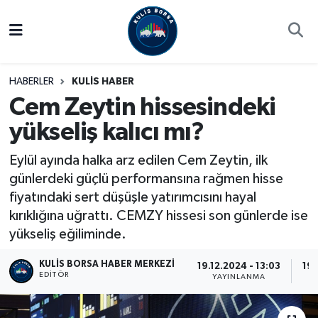
Borsa
Hava Durumu
HABERLER
KULİS HABER
Hisse Yorumu
Trafik Durumu
Cem Zeytin hissesindeki
yükseliş kalıcı mı?
Kulis Haber
Süper Lig Puan Durumu ve Fikstür
Eylül ayında halka arz edilen Cem Zeytin, ilk
Halka Arzlar
Tüm Manşetler
günlerdeki güçlü performansına rağmen hisse
fiyatındaki sert düşüşle yatırımcısını hayal
Ekonomi
Son Dakika Haberleri
kırıklığına uğrattı. CEMZY hissesi son günlerde ise
yükseliş eğiliminde.
Haber Arşivi
KULIS BORSA HABER MERKEZI
19.12.2024 - 13:03
19.
EDITÖR
YAYINLANMA