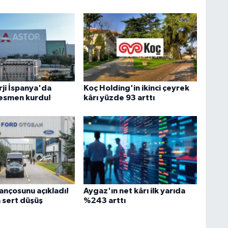
rji İspanya'da
Koç Holding'in ikinci çeyrek
 resmen kurdu!
kârı yüzde 93 arttı
ançosunu açıkladı!
Aygaz'ın net kârı ilk yarıda
 sert düşüş
%243 arttı