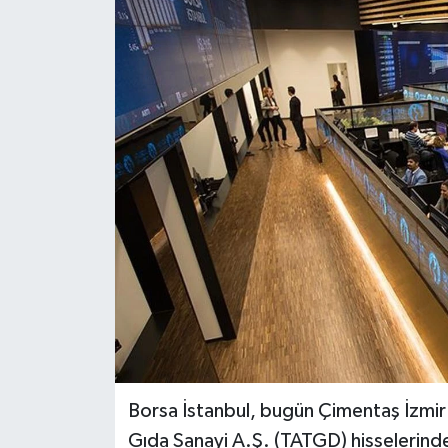
Borsa İstanbul, bugün Çimentaş İzmi
Gıda Sanayi A.Ş. (TATGD) hisselerinde 