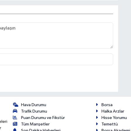
Hava Durumu
Borsa
Trafik Durumu
Halka Arzlar
Puan Durumu ve Fikstür
Hisse Yorumu
eleri
Tüm Manşetler
Temettü
r
Son Dakika Haberleri
Borsa Akademi