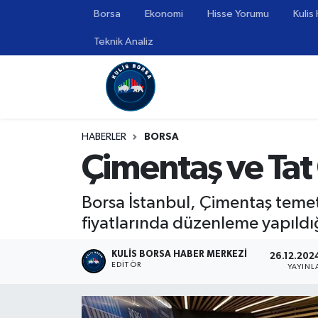
Borsa
Ekonomi
Hisse Yorumu
Kulis
Teknik Analiz
Borsa
Hava Durumu
Hisse Yorumu
Trafik Durumu
Kulis Haber
Süper Lig Puan Durumu ve Fikstür
HABERLER
BORSA
Çimentaş ve Tat G
Halka Arzlar
Tüm Manşetler
Ekonomi
Son Dakika Haberleri
Borsa İstanbul, Çimentaş temet
fiyatlarında düzenleme yapıldı
Haber Arşivi
KULIS BORSA HABER MERKEZI
26.12.202
EDITÖR
YAYIN