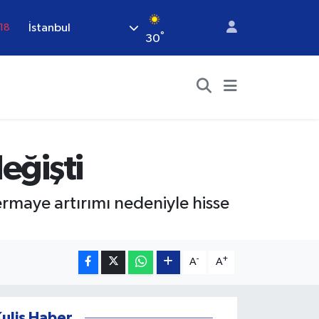
18
İstanbul
18
°
30
32
38
.03
14
eğişti
rmaye artırımı nedeniyle hisse
-
+
A
A
Kulis Haber