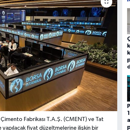
k
k
p
d
P
1
r Çimento Fabrikası T.A.Ş. (CMENT) ve Tat
p
yapılacak fiyat düzeltmelerine ilişkin bir