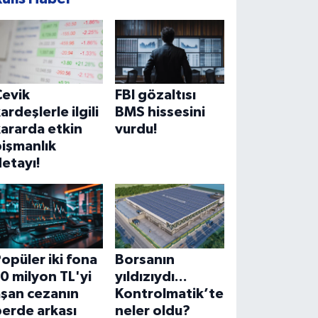
Çevik
FBI gözaltısı
ardeşlerle ilgili
BMS hissesini
ararda etkin
vurdu!
işmanlık
etayı!
opüler iki fona
Borsanın
0 milyon TL'yi
yıldızıydı...
aşan cezanın
Kontrolmatik’te
erde arkası
neler oldu?