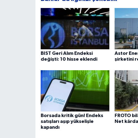
BIST Geri Alım Endeksi
Astor Ene
değişti: 10 hisse eklendi
şirketini
Borsada kritik gün! Endeks
FROTO bil
satışları aşıp yükselişle
Net kârda
kapandı