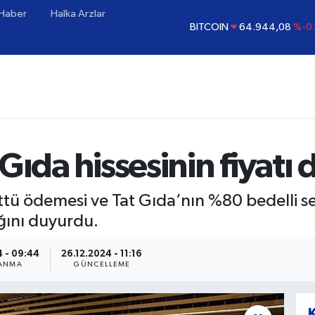
BITCOIN
64.944,08
%-0.
 Haber
Halka Arzlar
DOLAR
47,7436
%0.
EURO
55,2510
%0.
STERLİN
64,4811
%0.
GRAM ALTIN
6660.55
%0
BİST100
13.779
%-
ıda hissesinin fiyatı d
tü ödemesi ve Tat Gıda’nın %80 bedelli se
ğını duyurdu.
4 - 09:44
26.12.2024 - 11:16
LANMA
GÜNCELLEME