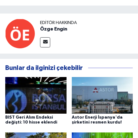
EDITÖR HAKKINDA
Özge Engin
Bunlar da ilginizi çekebilir
BIST Geri Alım Endeksi
Astor Enerji İspanya'da
değişti: 10 hisse eklendi
şirketini resmen kurdu!