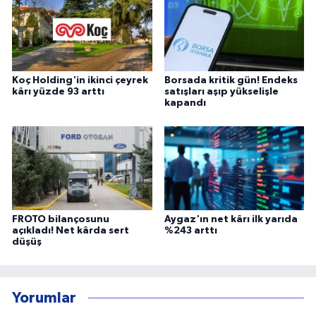
Koç Holding'in ikinci çeyrek
Borsada kritik gün! Endeks
kârı yüzde 93 arttı
satışları aşıp yükselişle
kapandı
FROTO bilançosunu
Aygaz'ın net kârı ilk yarıda
açıkladı! Net kârda sert
%243 arttı
düşüş
Yorumlar