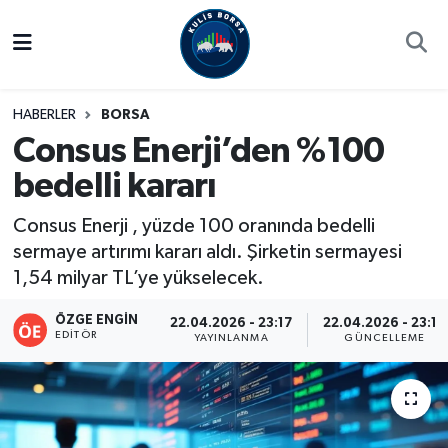
Borsa
Hava Durumu
HABERLER
BORSA
Hisse Yorumu
Trafik Durumu
Consus Enerji’den %100
bedelli kararı
Kulis Haber
Süper Lig Puan Durumu ve Fikstür
Consus Enerji , yüzde 100 oranında bedelli
Halka Arzlar
Tüm Manşetler
sermaye artırımı kararı aldı. Şirketin sermayesi
1,54 milyar TL’ye yükselecek.
Ekonomi
Son Dakika Haberleri
ÖZGE ENGIN
22.04.2026 - 23:17
22.04.2026 - 23:19
Haber Arşivi
EDITÖR
YAYINLANMA
GÜNCELLEME