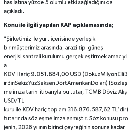
hasılatına yüzde 5 olumlu etki sağladığını da
açıkladı.
Konu ile ilgili yapılan KAP açıklamasında;
"Şirketimiz ile yurt içerisinde yerleşik
bir müşterimiz arasında, arazi tipi güneş
enerjisi santrali kurulumu gerçekleştirmek amacıyl
a
KDV Hariç 9.051.884,00 USD (DokuzMilyonElliB
irBinSekizYüzSeksenDörtAmerikanDoları) (Sözleş
me imza tarihi itibarıyla bu tutar, TCMB Döviz Alış
USD/TL
kuru ile KDV hariç toplam 316.876.587,62 TL'dir)
tutarında sözleşme imzalanmıştır. Söz konusu pro
jenin, 2026 yılının birinci çeyreğinin sonuna kadar