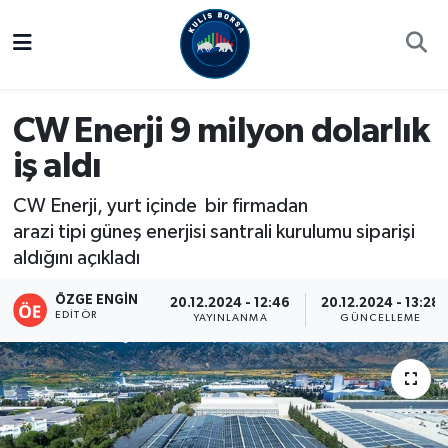
Borsa
Hava Durumu
CW Enerji 9 milyon dolarlık
Hisse Yorumu
Trafik Durumu
iş aldı
Kulis Haber
Süper Lig Puan Durumu ve Fikstür
CW Enerji, yurt içinde bir firmadan
Halka Arzlar
Tüm Manşetler
arazi tipi güneş enerjisi santrali kurulumu siparişi
aldığını açıkladı
Ekonomi
Son Dakika Haberleri
ÖZGE ENGIN
20.12.2024 - 12:46
20.12.2024 - 13:28
EDITÖR
YAYINLANMA
GÜNCELLEME
Haber Arşivi