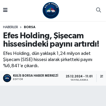
Borsa
Hava Durumu
HABERLER
BORSA
Hisse Yorumu
Trafik Durumu
Efes Holding, Şişecam
hissesindeki payını artırdı!
Kulis Haber
Süper Lig Puan Durumu ve Fikstür
Efes Holding, dün yaklaşık 1,24 milyon adet
Halka Arzlar
Tüm Manşetler
Şişecam (SISE) hissesi alarak şirketteki payını
%6,841’e çıkardı.
Ekonomi
Son Dakika Haberleri
KULIS BORSA HABER MERKEZI
25.12.2024 - 11:01
25.
Haber Arşivi
EDITÖR
YAYINLANMA