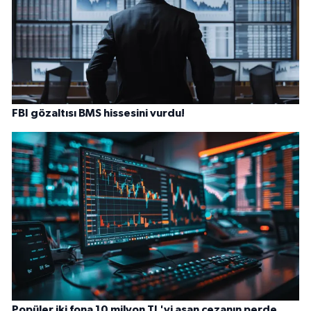
FBI gözaltısı BMS hissesini vurdu!
Popüler iki fona 10 milyon TL'yi aşan cezanın perde