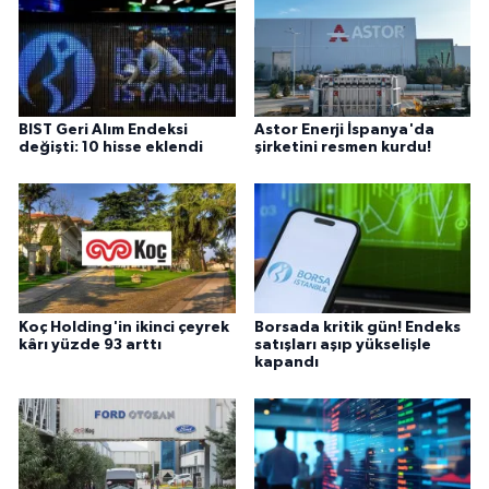
BIST Geri Alım Endeksi
Astor Enerji İspanya'da
değişti: 10 hisse eklendi
şirketini resmen kurdu!
Koç Holding'in ikinci çeyrek
Borsada kritik gün! Endeks
kârı yüzde 93 arttı
satışları aşıp yükselişle
kapandı