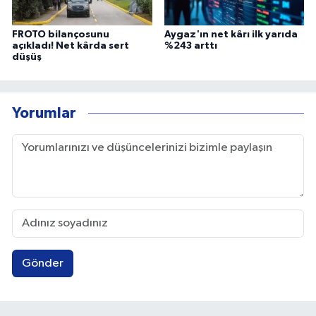
FROTO bilançosunu
Aygaz'ın net kârı ilk yarıda
açıkladı! Net kârda sert
%243 arttı
düşüş
Yorumlar
Gönder