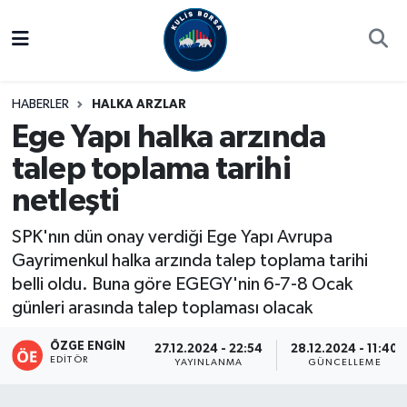
Borsa
Hava Durumu
HABERLER
HALKA ARZLAR
Hisse Yorumu
Trafik Durumu
Ege Yapı halka arzında
talep toplama tarihi
Kulis Haber
Süper Lig Puan Durumu ve Fikstür
netleşti
Halka Arzlar
Tüm Manşetler
SPK'nın dün onay verdiği Ege Yapı Avrupa
Ekonomi
Son Dakika Haberleri
Gayrimenkul halka arzında talep toplama tarihi
belli oldu. Buna göre EGEGY'nin 6-7-8 Ocak
Haber Arşivi
günleri arasında talep toplaması olacak
ÖZGE ENGIN
27.12.2024 - 22:54
28.12.2024 - 11:40
EDITÖR
YAYINLANMA
GÜNCELLEME