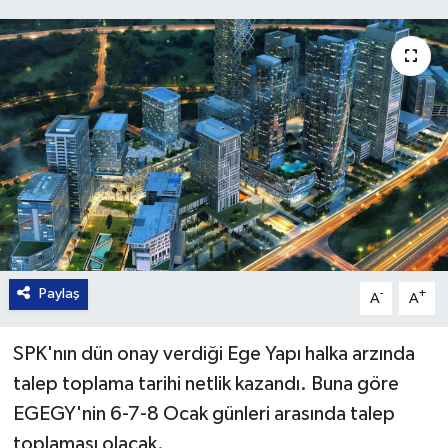
Paylaş
-
+
A
A
SPK'nın dün onay verdiği Ege Yapı halka arzında
talep toplama tarihi netlik kazandı. Buna göre
EGEGY'nin 6-7-8 Ocak günleri arasında talep
toplaması olacak.