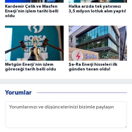
Kardemir Çelik ve Masfen
Halka arzda tek yatırımcı
Enerji'nin işlem tarihi belli
3,5 milyon lotluk alım yaptı!
oldu
Metgün Enerji'nin işlem
Şa-Ra Enerji hisseleri ilk
göreceği tarih belli oldu
günden tavan oldu!
Yorumlar