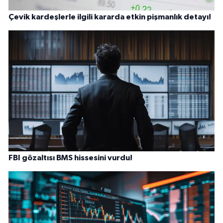
Çevik kardeşlerle ilgili kararda etkin pişmanlık detayı!
FBI gözaltısı BMS hissesini vurdu!