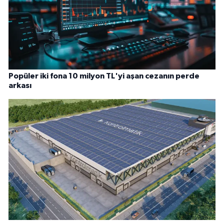
Popüler iki fona 10 milyon TL'yi aşan cezanın perde
arkası