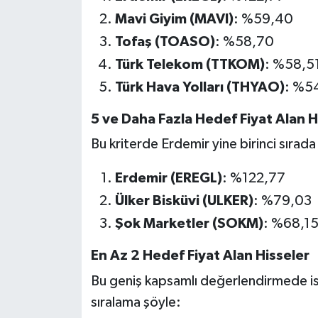
Mavi Giyim (MAVI)
: %59,40
Tofaş (TOASO)
: %58,70
Türk Telekom (TTKOM)
: %58,5
Türk Hava Yolları (THYAO)
: %5
5 ve Daha Fazla Hedef Fiyat Alan H
Bu kriterde Erdemir yine birinci sırada
Erdemir (EREGL)
: %122,77
Ülker Bisküvi (ULKER)
: %79,03
Şok Marketler (SOKM)
: %68,1
En Az 2 Hedef Fiyat Alan Hisseler
Bu geniş kapsamlı değerlendirmede ise
sıralama şöyle: