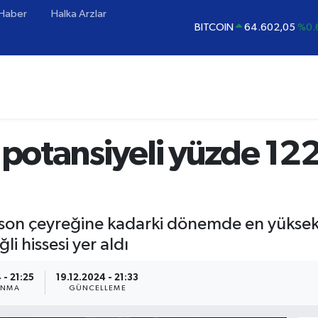
 Haber
Halka Arzlar
BITCOIN
64.602,05
%0.
DOLAR
47,5986
%0.
EURO
55,0700
%0
STERLİN
64,2438
%0.
GRAM ALTIN
6513.94
%0
 potansiyeli yüzde 122
BİST100
13.768
%
n son çeyreğine kadarki dönemde en yüksek 
ğli hissesi yer aldı
 - 21:25
19.12.2024 - 21:33
ANMA
GÜNCELLEME