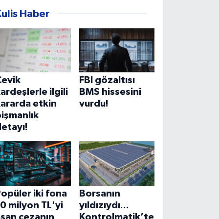
Kulis Haber
Çevik
FBI gözaltısı
ardeşlerle ilgili
BMS hissesini
ararda etkin
vurdu!
işmanlık
etayı!
opüler iki fona
Borsanın
0 milyon TL'yi
yıldızıydı...
aşan cezanın
Kontrolmatik’te