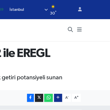
İstanbul
69
°
30
06
.1
21
.32
 ile EREGL
48
getiri potansiyeli sunan
-
+
A
A