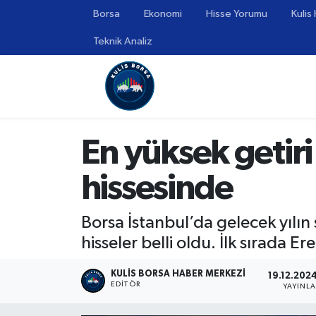
Borsa
Ekonomi
Hisse Yorumu
Kulis
Teknik Analiz
Borsa
Hava Durumu
Hisse Yorumu
Trafik Durumu
Kulis Haber
Süper Lig Puan Durumu ve Fikstür
En yüksek getiri
Halka Arzlar
Tüm Manşetler
hissesinde
Ekonomi
Son Dakika Haberleri
Borsa İstanbul’da gelecek yılı
Haber Arşivi
hisseler belli oldu. İlk sırada Ere
KULIS BORSA HABER MERKEZI
19.12.2024
EDITÖR
YAYINL