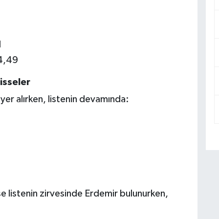
1
4,49
isseler
 yer alırken, listenin devamında:
5
 listenin zirvesinde Erdemir bulunurken,