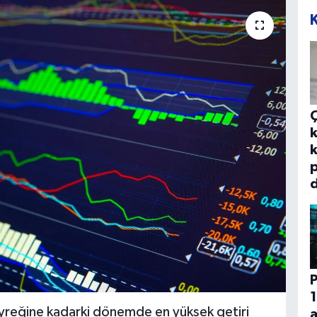
k
k
p
d
P
1
eyreğine kadarki dönemde en yüksek getiri