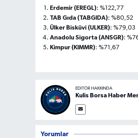
Erdemir (EREGL)
: %122,77
TAB Gıda (TABGIDA)
: %80,52
Ülker Bisküvi (ULKER)
: %79,03
Anadolu Sigorta (ANSGR)
: %7
Kimpur (KIMMR)
: %71,67
EDITÖR HAKKINDA
Kulis Borsa Haber Me
Yorumlar