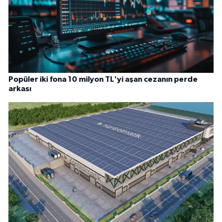
Popüler iki fona 10 milyon TL'yi aşan cezanın perde
arkası