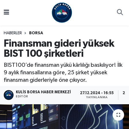
Borsa
Hava Durumu
HABERLER
BORSA
Hisse Yorumu
Trafik Durumu
Finansman gideri yüksek
BIST 100 şirketleri
Kulis Haber
Süper Lig Puan Durumu ve Fikstür
BIST100’de finansman yükü kârlılığı baskılıyor! İlk
Halka Arzlar
Tüm Manşetler
9 aylık finansallarına göre, 25 şirket yüksek
finansman giderleriyle öne çıkıyor.
Ekonomi
Son Dakika Haberleri
KULIS BORSA HABER MERKEZI
27.12.2024 - 16:55
29.
Haber Arşivi
EDITÖR
YAYINLANMA