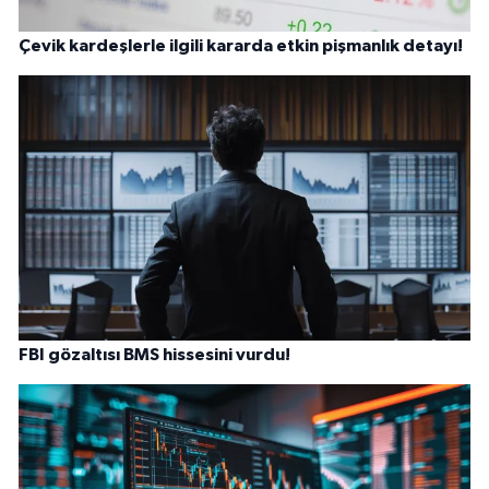
Çevik kardeşlerle ilgili kararda etkin pişmanlık detayı!
FBI gözaltısı BMS hissesini vurdu!