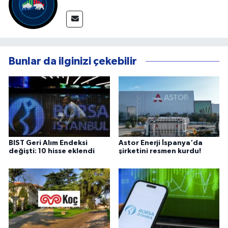
Bunlar da ilginizi çekebilir
BIST Geri Alım Endeksi
Astor Enerji İspanya'da
değişti: 10 hisse eklendi
şirketini resmen kurdu!