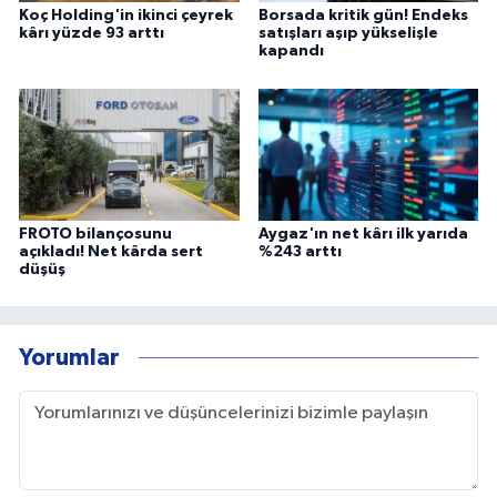
Koç Holding'in ikinci çeyrek
Borsada kritik gün! Endeks
kârı yüzde 93 arttı
satışları aşıp yükselişle
kapandı
FROTO bilançosunu
Aygaz'ın net kârı ilk yarıda
açıkladı! Net kârda sert
%243 arttı
düşüş
Yorumlar