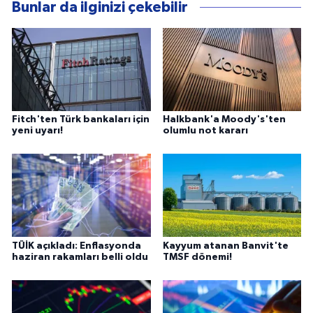
Bunlar da ilginizi çekebilir
Fitch'ten Türk bankaları için
Halkbank'a Moody's'ten
yeni uyarı!
olumlu not kararı
TÜİK açıkladı: Enflasyonda
Kayyum atanan Banvit'te
haziran rakamları belli oldu
TMSF dönemi!