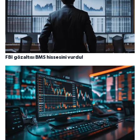
FBI gözaltısı BMS hissesini vurdu!