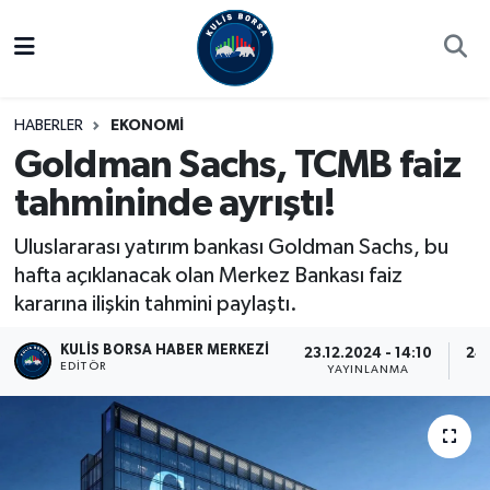
Borsa
Hava Durumu
HABERLER
EKONOMİ
Hisse Yorumu
Trafik Durumu
Goldman Sachs, TCMB faiz
tahmininde ayrıştı!
Kulis Haber
Süper Lig Puan Durumu ve Fikstür
Uluslararası yatırım bankası Goldman Sachs, bu
Halka Arzlar
Tüm Manşetler
hafta açıklanacak olan Merkez Bankası faiz
kararına ilişkin tahmini paylaştı.
Ekonomi
Son Dakika Haberleri
KULIS BORSA HABER MERKEZI
23.12.2024 - 14:10
24.
Haber Arşivi
EDITÖR
YAYINLANMA