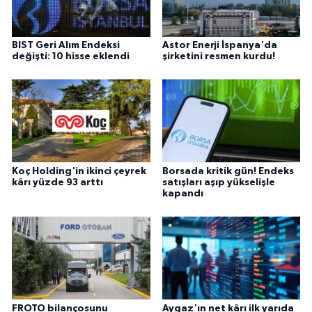
BIST Geri Alım Endeksi
Astor Enerji İspanya'da
değişti: 10 hisse eklendi
şirketini resmen kurdu!
Koç Holding'in ikinci çeyrek
Borsada kritik gün! Endeks
kârı yüzde 93 arttı
satışları aşıp yükselişle
kapandı
FROTO bilançosunu
Aygaz'ın net kârı ilk yarıda