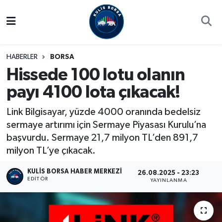
Borsa
Hava Durumu
HABERLER
BORSA
Hisse Yorumu
Trafik Durumu
Hissede 100 lotu olanın
payı 4100 lota çıkacak!
Kulis Haber
Süper Lig Puan Durumu ve Fikstür
Link Bilgisayar, yüzde 4000 oranında bedelsiz
Halka Arzlar
Tüm Manşetler
sermaye artırımı için Sermaye Piyasası Kurulu’na
başvurdu. Sermaye 21,7 milyon TL’den 891,7
Ekonomi
Son Dakika Haberleri
milyon TL’ye çıkacak.
Haber Arşivi
KULIS BORSA HABER MERKEZI
26.08.2025 - 23:23
EDITÖR
YAYINLANMA