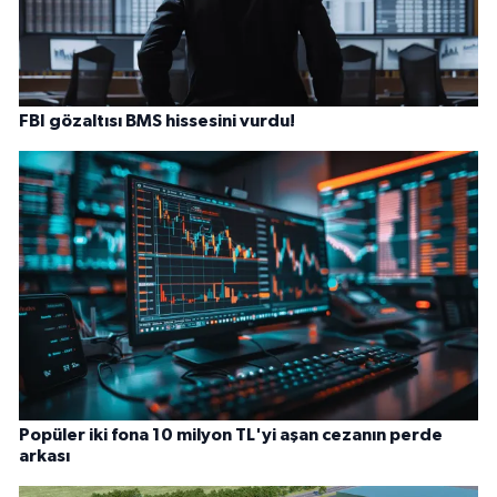
FBI gözaltısı BMS hissesini vurdu!
Popüler iki fona 10 milyon TL'yi aşan cezanın perde
arkası