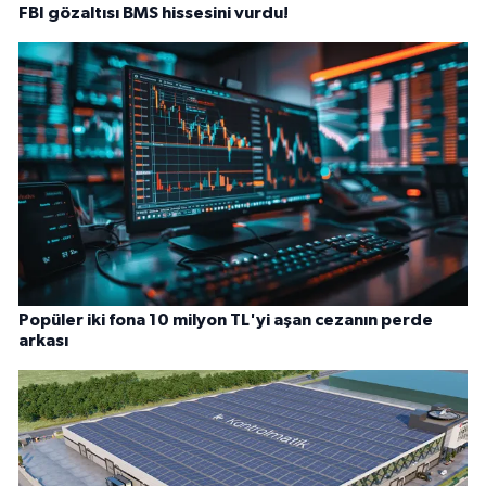
FBI gözaltısı BMS hissesini vurdu!
Popüler iki fona 10 milyon TL'yi aşan cezanın perde
arkası