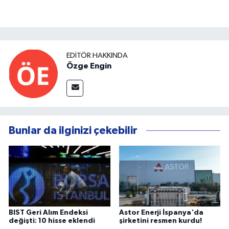
EDITÖR HAKKINDA
Özge Engin
Bunlar da ilginizi çekebilir
BIST Geri Alım Endeksi
Astor Enerji İspanya'da
değişti: 10 hisse eklendi
şirketini resmen kurdu!