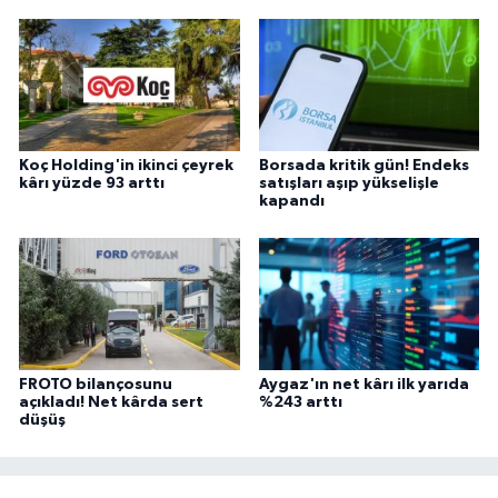
Koç Holding'in ikinci çeyrek
Borsada kritik gün! Endeks
kârı yüzde 93 arttı
satışları aşıp yükselişle
kapandı
FROTO bilançosunu
Aygaz'ın net kârı ilk yarıda
açıkladı! Net kârda sert
%243 arttı
düşüş