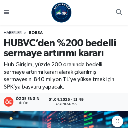
Borsa
Hava Durumu
HABERLER
BORSA
Hisse Yorumu
Trafik Durumu
HUBVC’den %200 bedelli
sermaye artırımı kararı
Kulis Haber
Süper Lig Puan Durumu ve Fikstür
Hub Girişim, yüzde 200 oranında bedelli
Halka Arzlar
Tüm Manşetler
sermaye artırımı kararı alarak çıkarılmış
sermayesini 840 milyon TL’ye yükseltmek için
Ekonomi
Son Dakika Haberleri
SPK’ya başvuru yapacak.
Haber Arşivi
ÖZGE ENGIN
01.04.2026 - 21:49
EDITÖR
YAYINLANMA