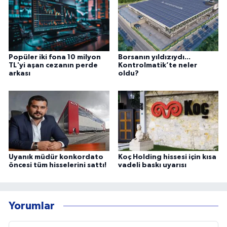
Popüler iki fona 10 milyon
Borsanın yıldızıydı...
TL'yi aşan cezanın perde
Kontrolmatik’te neler
arkası
oldu?
Uyanık müdür konkordato
Koç Holding hissesi için kısa
öncesi tüm hisselerini sattı!
vadeli baskı uyarısı
Yorumlar