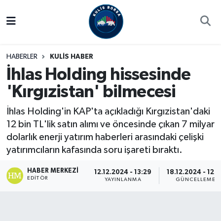
Borsa
Hava Durumu
HABERLER
KULİS HABER
Hisse Yorumu
Trafik Durumu
İhlas Holding hissesinde
'Kırgızistan' bilmecesi
Kulis Haber
Süper Lig Puan Durumu ve Fikstür
İhlas Holding'in KAP'ta açıkladığı Kırgızistan'daki
Halka Arzlar
Tüm Manşetler
12 bin TL'lik satın alımı ve öncesinde çıkan 7 milyar
dolarlık enerji yatırım haberleri arasındaki çelişki
Ekonomi
Son Dakika Haberleri
yatırımcıların kafasında soru işareti bıraktı.
Haber Arşivi
HABER MERKEZI
12.12.2024 - 13:29
18.12.2024 - 12:2
EDITÖR
YAYINLANMA
GÜNCELLEME