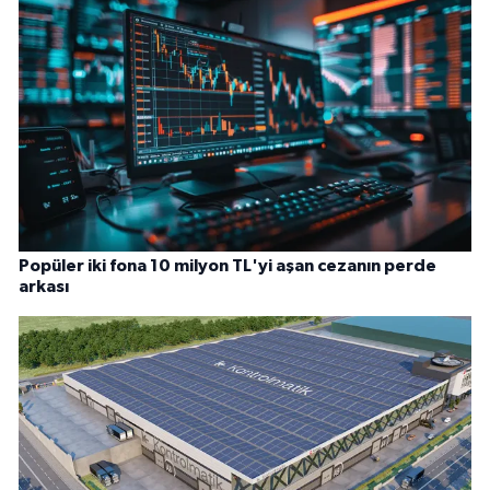
Popüler iki fona 10 milyon TL'yi aşan cezanın perde
arkası