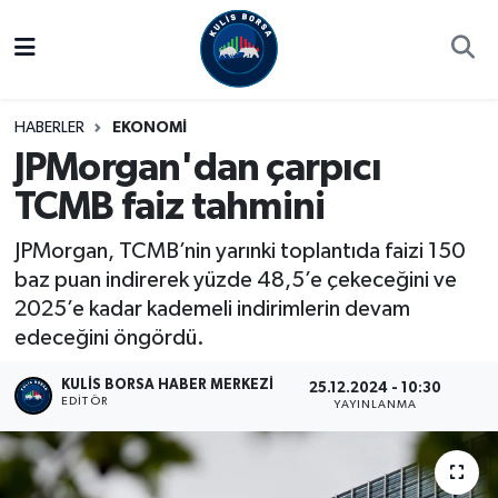
Borsa
Hava Durumu
HABERLER
EKONOMİ
Hisse Yorumu
Trafik Durumu
JPMorgan'dan çarpıcı
TCMB faiz tahmini
Kulis Haber
Süper Lig Puan Durumu ve Fikstür
JPMorgan, TCMB’nin yarınki toplantıda faizi 150
Halka Arzlar
Tüm Manşetler
baz puan indirerek yüzde 48,5’e çekeceğini ve
2025’e kadar kademeli indirimlerin devam
Ekonomi
Son Dakika Haberleri
edeceğini öngördü.
Haber Arşivi
KULIS BORSA HABER MERKEZI
25.12.2024 - 10:30
EDITÖR
YAYINLANMA