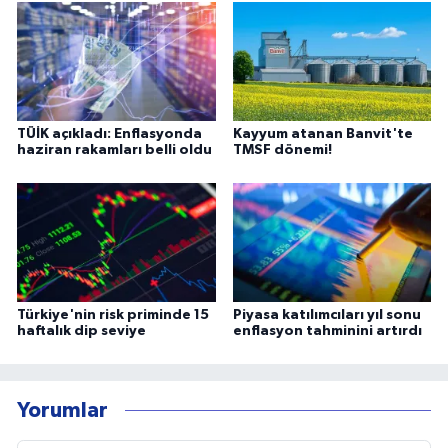
TÜİK açıkladı: Enflasyonda
Kayyum atanan Banvit'te
haziran rakamları belli oldu
TMSF dönemi!
Türkiye'nin risk priminde 15
Piyasa katılımcıları yıl sonu
haftalık dip seviye
enflasyon tahminini artırdı
Yorumlar