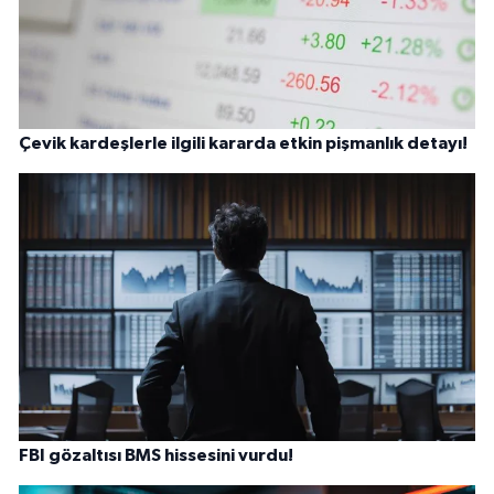
Çevik kardeşlerle ilgili kararda etkin pişmanlık detayı!
FBI gözaltısı BMS hissesini vurdu!