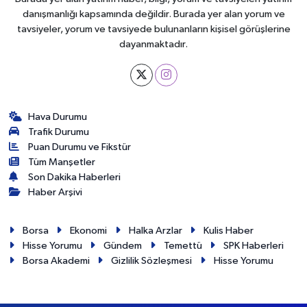
danışmanlığı kapsamında değildir. Burada yer alan yorum ve
tavsiyeler, yorum ve tavsiyede bulunanların kişisel görüşlerine
dayanmaktadır.
Hava Durumu
Trafik Durumu
Puan Durumu ve Fikstür
Tüm Manşetler
Son Dakika Haberleri
Haber Arşivi
Borsa
Ekonomi
Halka Arzlar
Kulis Haber
Hisse Yorumu
Gündem
Temettü
SPK Haberleri
Borsa Akademi
Gizlilik Sözleşmesi
Hisse Yorumu