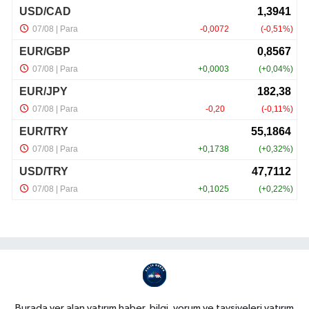
Burada yer alan yatırım haber, bilgi, yorum ve tavsiyeleri yatırım