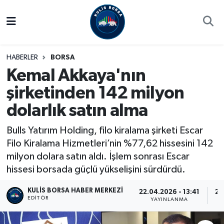
Borsa
Hava Durumu
HABERLER
BORSA
Hisse Yorumu
Trafik Durumu
Kemal Akkaya'nın
şirketinden 142 milyon
Kulis Haber
Süper Lig Puan Durumu ve Fikstür
dolarlık satın alma
Halka Arzlar
Tüm Manşetler
Bulls Yatırım Holding, filo kiralama şirketi Escar
Ekonomi
Son Dakika Haberleri
Filo Kiralama Hizmetleri’nin %77,62 hissesini 142
milyon dolara satın aldı. İşlem sonrası Escar
Haber Arşivi
hissesi borsada güçlü yükselişini sürdürdü.
KULIS BORSA HABER MERKEZI
22.04.2026 - 13:41
22
EDITÖR
YAYINLANMA