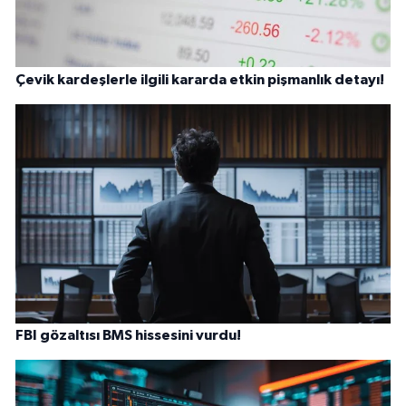
Çevik kardeşlerle ilgili kararda etkin pişmanlık detayı!
FBI gözaltısı BMS hissesini vurdu!