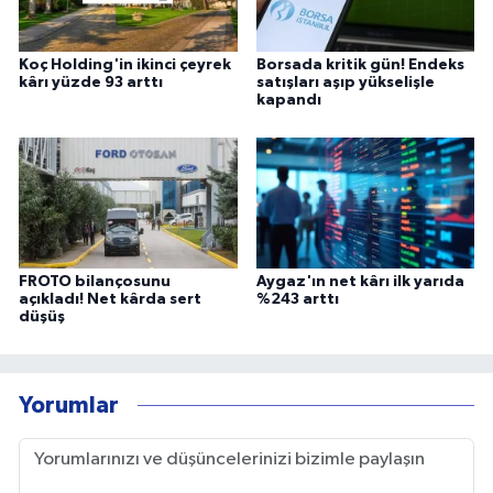
Koç Holding'in ikinci çeyrek
Borsada kritik gün! Endeks
kârı yüzde 93 arttı
satışları aşıp yükselişle
kapandı
FROTO bilançosunu
Aygaz'ın net kârı ilk yarıda
açıkladı! Net kârda sert
%243 arttı
düşüş
Yorumlar