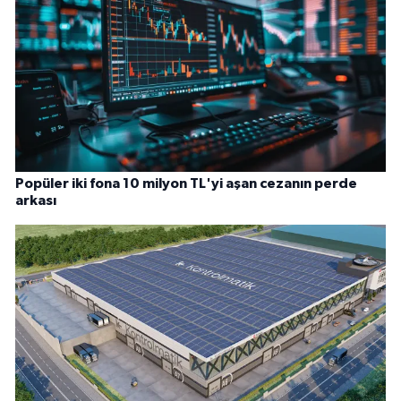
Popüler iki fona 10 milyon TL'yi aşan cezanın perde
arkası