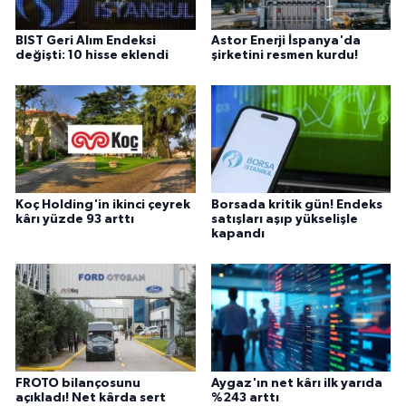
BIST Geri Alım Endeksi
Astor Enerji İspanya'da
değişti: 10 hisse eklendi
şirketini resmen kurdu!
Koç Holding'in ikinci çeyrek
Borsada kritik gün! Endeks
kârı yüzde 93 arttı
satışları aşıp yükselişle
kapandı
FROTO bilançosunu
Aygaz'ın net kârı ilk yarıda
açıkladı! Net kârda sert
%243 arttı