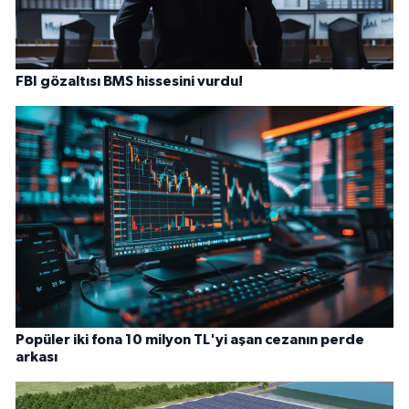
FBI gözaltısı BMS hissesini vurdu!
Popüler iki fona 10 milyon TL'yi aşan cezanın perde
arkası