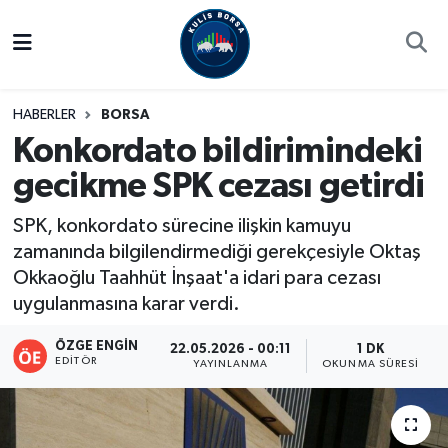
Borsa
Hava Durumu
HABERLER
BORSA
Hisse Yorumu
Trafik Durumu
Konkordato bildirimindeki
gecikme SPK cezası getirdi
Kulis Haber
Süper Lig Puan Durumu ve Fikstür
SPK, konkordato sürecine ilişkin kamuyu
Halka Arzlar
Tüm Manşetler
zamanında bilgilendirmediği gerekçesiyle Oktaş
Okkaoğlu Taahhüt İnşaat'a idari para cezası
Ekonomi
Son Dakika Haberleri
uygulanmasına karar verdi.
Haber Arşivi
ÖZGE ENGIN
22.05.2026 - 00:11
1 DK
EDITÖR
YAYINLANMA
OKUNMA SÜRESI