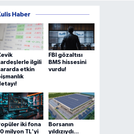
Kulis Haber
Çevik
FBI gözaltısı
ardeşlerle ilgili
BMS hissesini
ararda etkin
vurdu!
işmanlık
etayı!
opüler iki fona
Borsanın
0 milyon TL'yi
yıldızıydı...