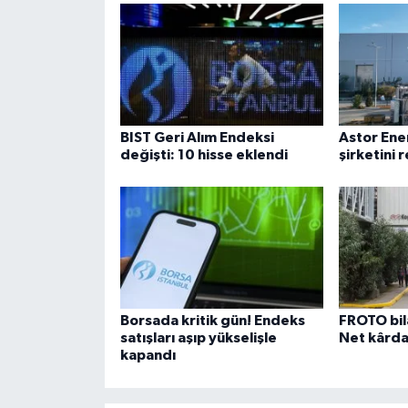
BIST Geri Alım Endeksi
Astor Ene
değişti: 10 hisse eklendi
şirketini
Borsada kritik gün! Endeks
FROTO bil
satışları aşıp yükselişle
Net kârda
kapandı