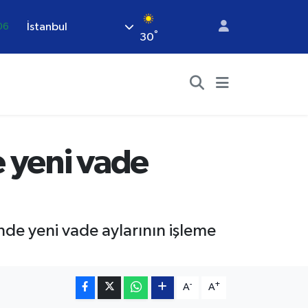
İstanbul
.1
°
30
21
.39
48
69
06
 yeni vade
de yeni vade aylarının işleme
-
+
A
A