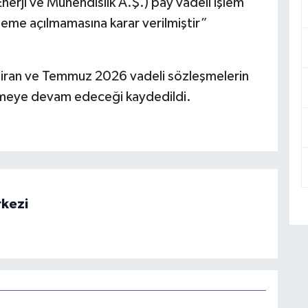
erji ve Mühendislik A.Ş.) pay vadeli işlem
leme açılmamasına karar verilmiştir”
iran ve Temmuz 2026 vadeli sözleşmelerin
örmeye devam edeceği kaydedildi.
rkezi