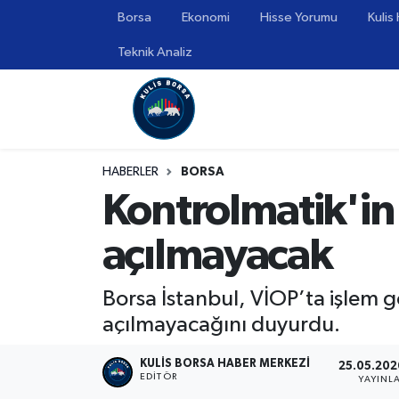
Borsa
Ekonomi
Hisse Yorumu
Kulis
Teknik Analiz
Borsa
Hava Durumu
Hisse Yorumu
Trafik Durumu
Kulis Haber
Süper Lig Puan Durumu ve Fikstür
HABERLER
BORSA
Kontrolmatik'in
Halka Arzlar
Tüm Manşetler
açılmayacak
Ekonomi
Son Dakika Haberleri
Haber Arşivi
Borsa İstanbul, VİOP’ta işlem 
açılmayacağını duyurdu.
KULIS BORSA HABER MERKEZI
25.05.2026
EDITÖR
YAYINL