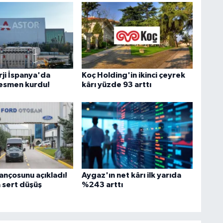
rji İspanya'da
Koç Holding'in ikinci çeyrek
 resmen kurdu!
kârı yüzde 93 arttı
ançosunu açıkladı!
Aygaz'ın net kârı ilk yarıda
 sert düşüş
%243 arttı