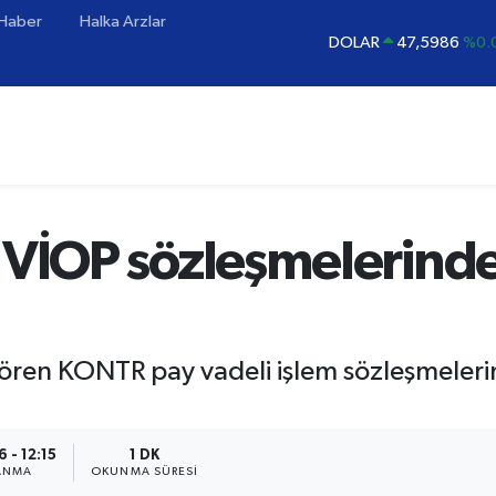
 Haber
Halka Arzlar
EURO
55,0700
%0
STERLİN
64,2438
%0.
GRAM ALTIN
6518.23
%0
BİST100
13.768
%
BITCOIN
64.602,05
%0.
DOLAR
47,5986
%0.
 VİOP sözleşmelerinde
gören KONTR pay vadeli işlem sözleşmelerin
 - 12:15
1 DK
ANMA
OKUNMA SÜRESI