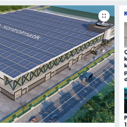
k
k
p
d
P
1