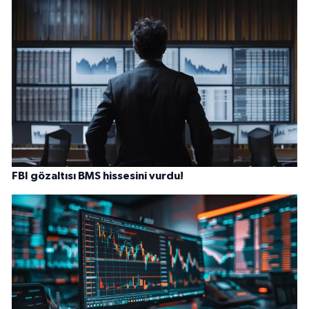
FBI gözaltısı BMS hissesini vurdu!