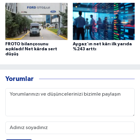
FROTO bilançosunu
Aygaz'ın net kârı ilk yarıda
açıkladı! Net kârda sert
%243 arttı
düşüş
Yorumlar