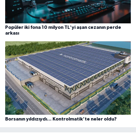
Popüler iki fona 10 milyon TL'yi aşan cezanın perde
arkası
Borsanın yıldızıydı... Kontrolmatik’te neler oldu?