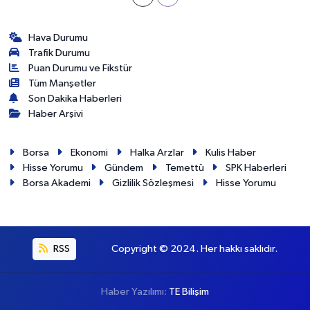
Hava Durumu
Trafik Durumu
Puan Durumu ve Fikstür
Tüm Manşetler
Son Dakika Haberleri
Haber Arşivi
Borsa
Ekonomi
Halka Arzlar
Kulis Haber
Hisse Yorumu
Gündem
Temettü
SPK Haberleri
Borsa Akademi
Gizlilik Sözleşmesi
Hisse Yorumu
RSS
Copyright © 2024. Her hakkı saklıdır.
Haber Yazılımı:
TE Bilişim