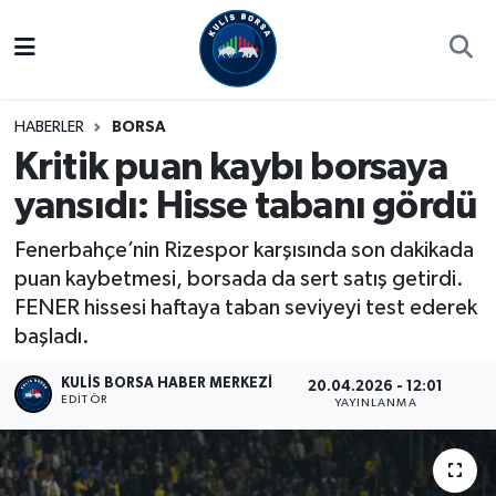
Borsa
Hava Durumu
HABERLER
BORSA
Hisse Yorumu
Trafik Durumu
Kritik puan kaybı borsaya
yansıdı: Hisse tabanı gördü
Kulis Haber
Süper Lig Puan Durumu ve Fikstür
Fenerbahçe’nin Rizespor karşısında son dakikada
Halka Arzlar
Tüm Manşetler
puan kaybetmesi, borsada da sert satış getirdi.
FENER hissesi haftaya taban seviyeyi test ederek
Ekonomi
Son Dakika Haberleri
başladı.
Haber Arşivi
KULIS BORSA HABER MERKEZI
20.04.2026 - 12:01
EDITÖR
YAYINLANMA