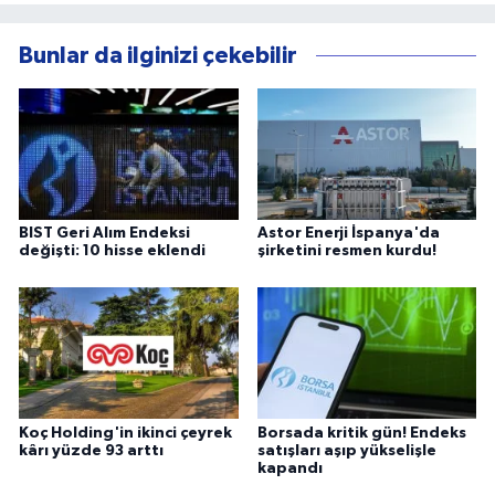
Bunlar da ilginizi çekebilir
BIST Geri Alım Endeksi
Astor Enerji İspanya'da
değişti: 10 hisse eklendi
şirketini resmen kurdu!
Koç Holding'in ikinci çeyrek
Borsada kritik gün! Endeks
kârı yüzde 93 arttı
satışları aşıp yükselişle
kapandı