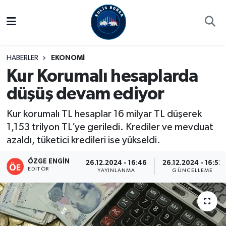
Borsa
Hava Durumu
HABERLER
EKONOMİ
Hisse Yorumu
Trafik Durumu
Kur Korumalı hesaplarda
düşüş devam ediyor
Kulis Haber
Süper Lig Puan Durumu ve Fikstür
Kur korumalı TL hesaplar 16 milyar TL düşerek
Halka Arzlar
Tüm Manşetler
1,153 trilyon TL’ye geriledi. Krediler ve mevduat
azaldı, tüketici kredileri ise yükseldi.
Ekonomi
Son Dakika Haberleri
ÖZGE ENGIN
26.12.2024 - 16:46
26.12.2024 - 16:52
Haber Arşivi
EDITÖR
YAYINLANMA
GÜNCELLEME