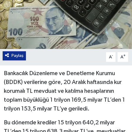
Paylaş
-
+
A
A
Bankacılık Düzenleme ve Denetleme Kurumu
(BDDK) verilerine göre, 20 Aralık haftasında kur
korumalı TL mevduat ve katılma hesaplarının
toplam büyüklüğü 1 trilyon 169,5 milyar TL’den 1
trilyon 153,5 milyar TL’ye geriledi.
Bu dönemde krediler 15 trilyon 640,2 milyar
TL’den 15 trilyon 638,3 milyar TL’ye, mevduatlar