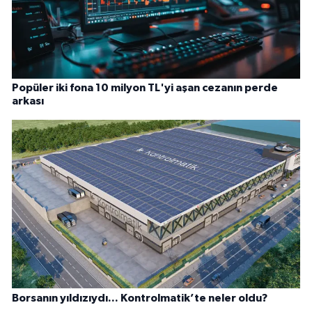
Popüler iki fona 10 milyon TL'yi aşan cezanın perde
arkası
Borsanın yıldızıydı... Kontrolmatik’te neler oldu?