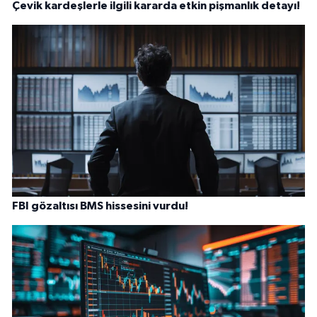
Çevik kardeşlerle ilgili kararda etkin pişmanlık detayı!
FBI gözaltısı BMS hissesini vurdu!