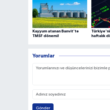
Kayyum atanan Banvit'te
Türkiye'ni
TMSF dönemi!
haftalık d
Yorumlar
Gönder