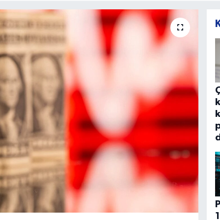
k
k
p
d
P
1