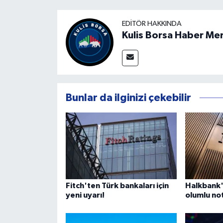
EDITÖR HAKKINDA
Kulis Borsa Haber Me
Bunlar da ilginizi çekebilir
Fitch'ten Türk bankaları için
Halkbank
yeni uyarı!
olumlu not