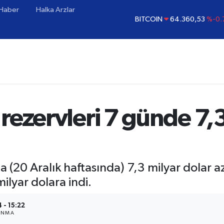
 Haber
Halka Arzlar
BITCOIN
64.360,53
%-0.
DOLAR
47,7143
%0.
EURO
55,0317
%-0.
STERLİN
64,2463
%0.
GRAM ALTIN
6574.81
%1
BİST100
13.887
%
rezervleri 7 günde 7,3
a (20 Aralık haftasında) 7,3 milyar dolar a
milyar dolara indi.
 - 15:22
ANMA