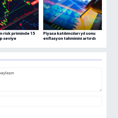
n risk priminde 15
Piyasa katılımcıları yıl sonu
ip seviye
enflasyon tahminini artırdı