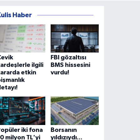
Kulis Haber
Çevik
FBI gözaltısı
ardeşlerle ilgili
BMS hissesini
ararda etkin
vurdu!
işmanlık
etayı!
opüler iki fona
Borsanın
0 milyon TL'yi
yıldızıydı...