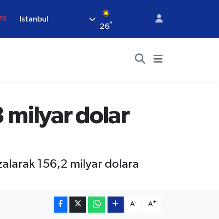
İstanbul
76
°
26
16
02
07
.44
64
 milyar dolar
zalarak 156,2 milyar dolara
-
+
A
A