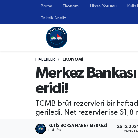
Borsa
Ekonomi
Hisse Yorumu
Kulis
Teknik Analiz
Borsa
Hava Durumu
Hisse Yorumu
Trafik Durumu
Kulis Haber
Süper Lig Puan Durumu ve Fikstür
HABERLER
EKONOMİ
Merkez Bankası 
Halka Arzlar
Tüm Manşetler
eridi!
Ekonomi
Son Dakika Haberleri
Haber Arşivi
TCMB brüt rezervleri bir haftad
geriledi. Net rezervler ise 61,8 
KULIS BORSA HABER MERKEZI
26.12.2024
EDITÖR
YAYINL