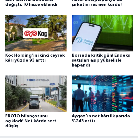
değişti: 10 hisse eklendi
şirketini resmen kurdu!
Koç Holding'in ikinci çeyrek
Borsada kritik gün! Endeks
kârı yüzde 93 arttı
satışları aşıp yükselişle
kapandı
FROTO bilançosunu
Aygaz'ın net kârı ilk yarıda
açıkladı! Net kârda sert
%243 arttı
düşüş