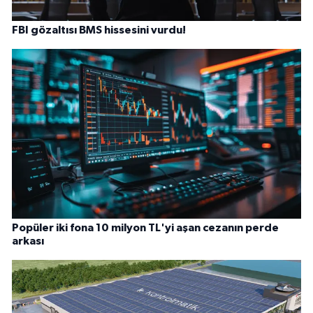
FBI gözaltısı BMS hissesini vurdu!
Popüler iki fona 10 milyon TL'yi aşan cezanın perde
arkası