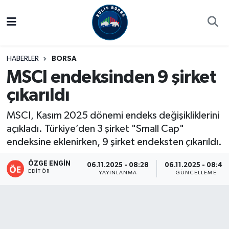
Borsa
Hava Durumu
HABERLER
BORSA
Hisse Yorumu
Trafik Durumu
MSCI endeksinden 9 şirket
çıkarıldı
Kulis Haber
Süper Lig Puan Durumu ve Fikstür
MSCI, Kasım 2025 dönemi endeks değişikliklerini
Halka Arzlar
Tüm Manşetler
açıkladı. Türkiye’den 3 şirket "Small Cap"
endeksine eklenirken, 9 şirket endeksten çıkarıldı.
Ekonomi
Son Dakika Haberleri
ÖZGE ENGIN
06.11.2025 - 08:28
06.11.2025 - 08:40
Haber Arşivi
EDITÖR
YAYINLANMA
GÜNCELLEME