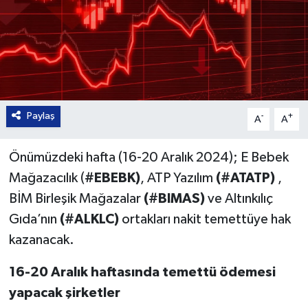
Paylaş
-
+
A
A
Önümüzdeki hafta (16-20 Aralık 2024); E Bebek
Mağazacılık (
#EBEBK)
, ATP Yazılım
(#ATATP)
,
BİM Birleşik Mağazalar
(#BIMAS)
ve Altınkılıç
Gıda’nın
(#ALKLC)
ortakları nakit temettüye hak
kazanacak.
16-20 Aralık haftasında temettü ödemesi
yapacak şirketler