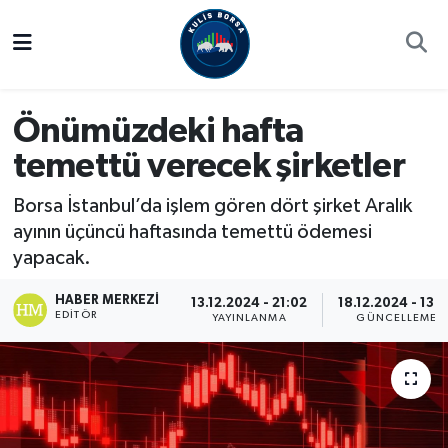
Borsa
Hava Durumu
Önümüzdeki hafta
Hisse Yorumu
Trafik Durumu
temettü verecek şirketler
Kulis Haber
Süper Lig Puan Durumu ve Fikstür
Borsa İstanbul’da işlem gören dört şirket Aralık
Halka Arzlar
Tüm Manşetler
ayının üçüncü haftasında temettü ödemesi
yapacak.
Ekonomi
Son Dakika Haberleri
HABER MERKEZI
13.12.2024 - 21:02
18.12.2024 - 13:
EDITÖR
YAYINLANMA
GÜNCELLEME
Haber Arşivi