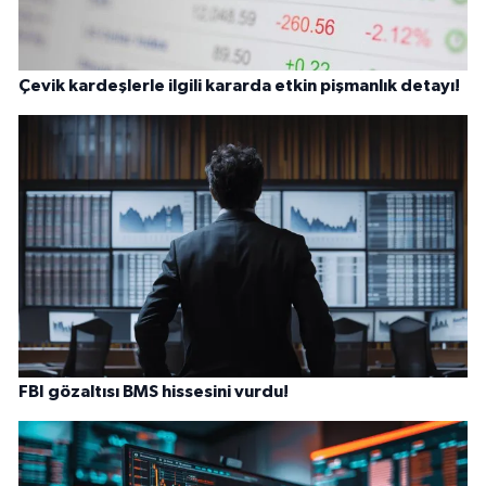
Çevik kardeşlerle ilgili kararda etkin pişmanlık detayı!
FBI gözaltısı BMS hissesini vurdu!