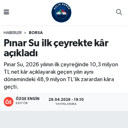
Borsa
Hava Durumu
HABERLER
BORSA
Hisse Yorumu
Trafik Durumu
Pınar Su ilk çeyrekte kâr
açıkladı
Kulis Haber
Süper Lig Puan Durumu ve Fikstür
Pınar Su, 2026 yılının ilk çeyreğinde 10,3 milyon
Halka Arzlar
Tüm Manşetler
TL net kâr açıklayarak geçen yılın aynı
dönemindeki 48,9 milyon TL’lik zarardan kâra
Ekonomi
Son Dakika Haberleri
geçti.
Haber Arşivi
ÖZGE ENGIN
29.04.2026 - 19:10
EDITÖR
YAYINLANMA