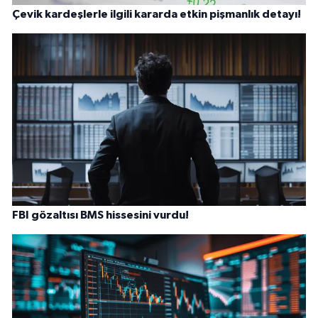
Çevik kardeşlerle ilgili kararda etkin pişmanlık detayı!
FBI gözaltısı BMS hissesini vurdu!