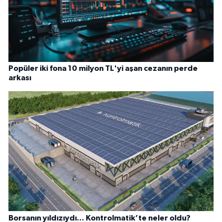
Popüler iki fona 10 milyon TL'yi aşan cezanın perde
arkası
Borsanın yıldızıydı... Kontrolmatik’te neler oldu?