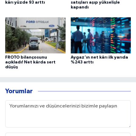
kârı yüzde 93 arttı
satışları aşıp yükselişle
kapandı
FROTO bilançosunu
Aygaz'ın net kârı ilk yarıda
açıkladı! Net kârda sert
%243 arttı
düşüş
Yorumlar