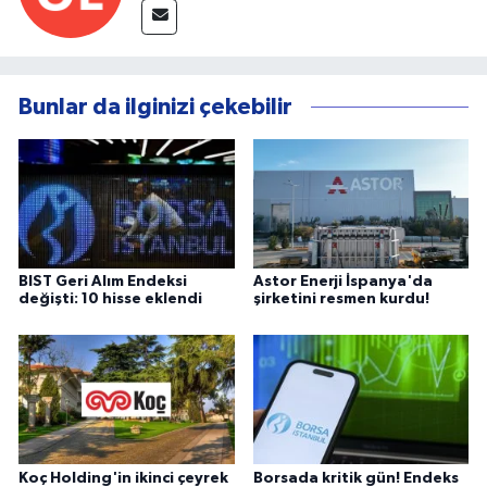
Bunlar da ilginizi çekebilir
BIST Geri Alım Endeksi
Astor Enerji İspanya'da
değişti: 10 hisse eklendi
şirketini resmen kurdu!
Koç Holding'in ikinci çeyrek
Borsada kritik gün! Endeks