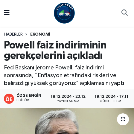
Borsa
Hava Durumu
HABERLER
EKONOMİ
Hisse Yorumu
Trafik Durumu
Powell faiz indiriminin
gerekçelerini açıkladı
Kulis Haber
Süper Lig Puan Durumu ve Fikstür
Fed Başkanı Jerome Powell, faiz indirimi
Halka Arzlar
Tüm Manşetler
sonrasında, “Enflasyon etrafındaki riskleri ve
belirsizliği yüksek görüyoruz" açıklamasını yaptı
Ekonomi
Son Dakika Haberleri
ÖZGE ENGIN
18.12.2024 - 23:12
19.12.2024 - 17:11
Haber Arşivi
EDITÖR
YAYINLANMA
GÜNCELLEME