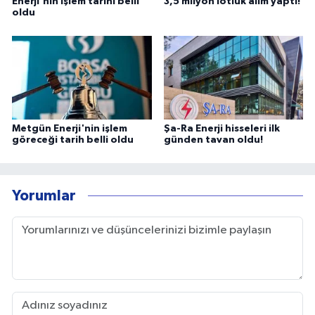
Enerji'nin işlem tarihi belli
3,5 milyon lotluk alım yaptı!
oldu
Metgün Enerji'nin işlem
Şa-Ra Enerji hisseleri ilk
göreceği tarih belli oldu
günden tavan oldu!
Yorumlar