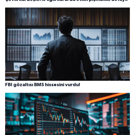
FBI gözaltısı BMS hissesini vurdu!