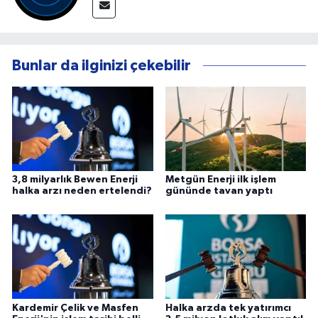
Bunlar da ilginizi çekebilir
3,8 milyarlık Bewen Enerji
Metgün Enerji ilk işlem
halka arzı neden ertelendi?
gününde tavan yaptı
Kardemir Çelik ve Masfen
Halka arzda tek yatırımcı