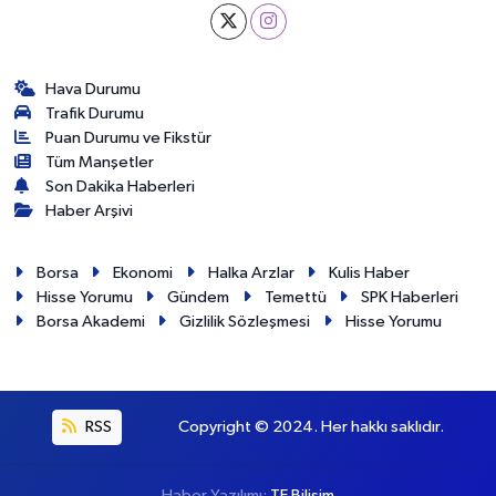
Hava Durumu
Trafik Durumu
Puan Durumu ve Fikstür
Tüm Manşetler
Son Dakika Haberleri
Haber Arşivi
Borsa
Ekonomi
Halka Arzlar
Kulis Haber
Hisse Yorumu
Gündem
Temettü
SPK Haberleri
Borsa Akademi
Gizlilik Sözleşmesi
Hisse Yorumu
RSS
Copyright © 2024. Her hakkı saklıdır.
Haber Yazılımı:
TE Bilişim