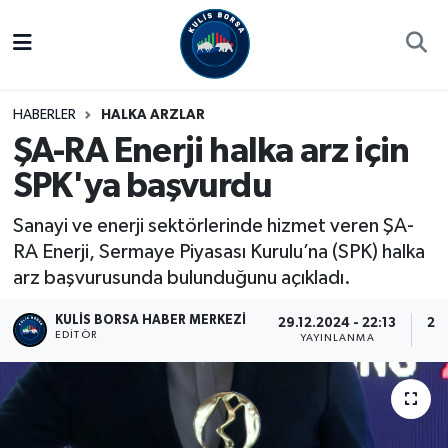
Borsa
Hava Durumu
HABERLER
HALKA ARZLAR
Hisse Yorumu
Trafik Durumu
ŞA-RA Enerji halka arz için
SPK'ya başvurdu
Kulis Haber
Süper Lig Puan Durumu ve Fikstür
Sanayi ve enerji sektörlerinde hizmet veren ŞA-
Halka Arzlar
Tüm Manşetler
RA Enerji, Sermaye Piyasası Kurulu’na (SPK) halka
arz başvurusunda bulunduğunu açıkladı.
Ekonomi
Son Dakika Haberleri
KULIS BORSA HABER MERKEZI
29.12.2024 - 22:13
29.
Haber Arşivi
EDITÖR
YAYINLANMA