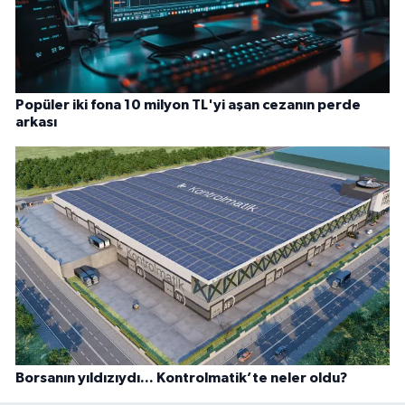
Popüler iki fona 10 milyon TL'yi aşan cezanın perde
arkası
Borsanın yıldızıydı... Kontrolmatik’te neler oldu?