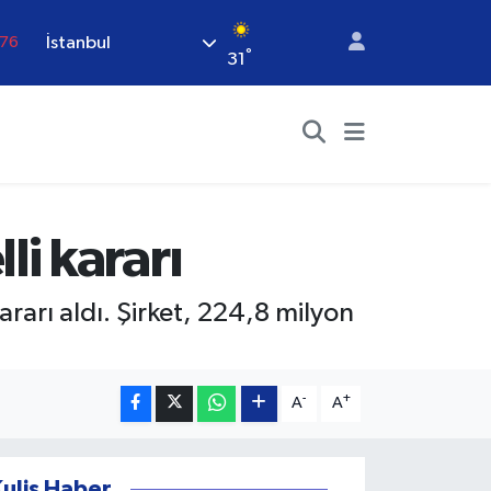
.76
İstanbul
°
31
.17
.01
02
.12
64
i kararı
rarı aldı. Şirket, 224,8 milyon
-
+
A
A
Kulis Haber