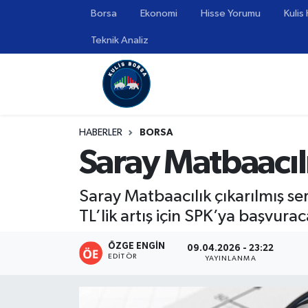
Borsa
Ekonomi
Hisse Yorumu
Kulis
Teknik Analiz
Borsa
Hava Durumu
Hisse Yorumu
Trafik Durumu
Kulis Haber
Süper Lig Puan Durumu ve Fikstür
HABERLER
BORSA
Saray Matbaacıl
Halka Arzlar
Tüm Manşetler
Ekonomi
Son Dakika Haberleri
Saray Matbaacılık çıkarılmış se
TL’lik artış için SPK’ya başvurac
Haber Arşivi
ÖZGE ENGIN
09.04.2026 - 23:22
EDITÖR
YAYINLANMA