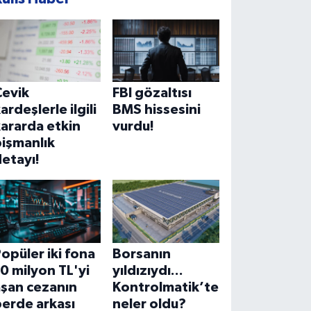
Çevik
FBI gözaltısı
ardeşlerle ilgili
BMS hissesini
ararda etkin
vurdu!
işmanlık
etayı!
opüler iki fona
Borsanın
0 milyon TL'yi
yıldızıydı...
aşan cezanın
Kontrolmatik’te
erde arkası
neler oldu?