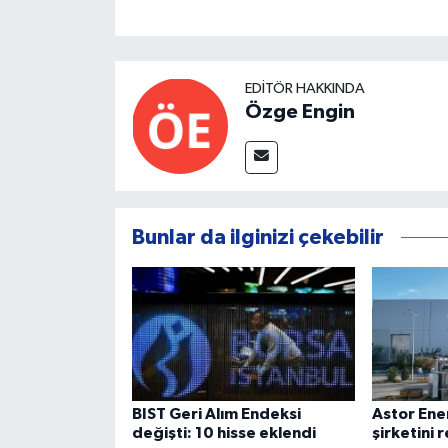
EDITÖR HAKKINDA
Özge Engin
Bunlar da ilginizi çekebilir
BIST Geri Alım Endeksi
Astor Ene
değişti: 10 hisse eklendi
şirketini