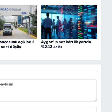
ançosunu açıkladı!
Aygaz'ın net kârı ilk yarıda
 sert düşüş
%243 arttı