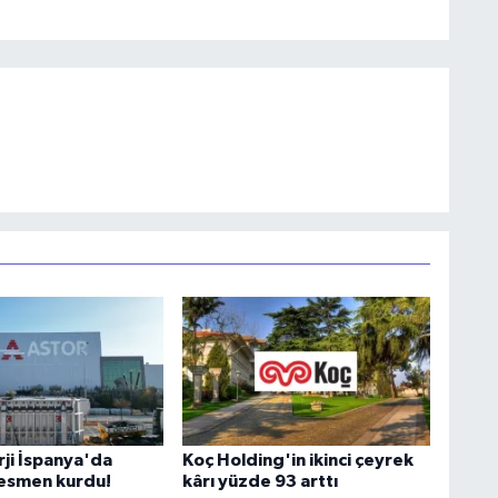
rji İspanya'da
Koç Holding'in ikinci çeyrek
 resmen kurdu!
kârı yüzde 93 arttı