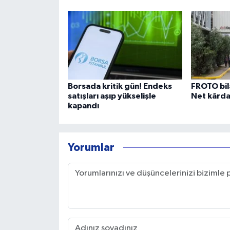
Borsada kritik gün! Endeks
FROTO bil
satışları aşıp yükselişle
Net kârda
kapandı
Yorumlar