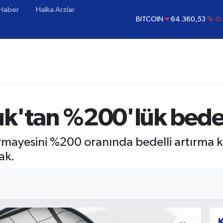
 Haber
Halka Arzlar
BITCOIN
64.360,53
%-0
DOLAR
47,7069
%0
EURO
55,0265
%0
STERLİN
64,1897
%0.
GRAM ALTIN
6618.49
%2
BİST100
13.887
%
ık'tan %200'lük bedell
rmayesini %200 oranında bedelli artırma ka
ak.