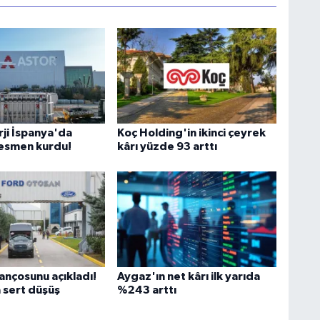
rji İspanya'da
Koç Holding'in ikinci çeyrek
 resmen kurdu!
kârı yüzde 93 arttı
ançosunu açıkladı!
Aygaz'ın net kârı ilk yarıda
 sert düşüş
%243 arttı