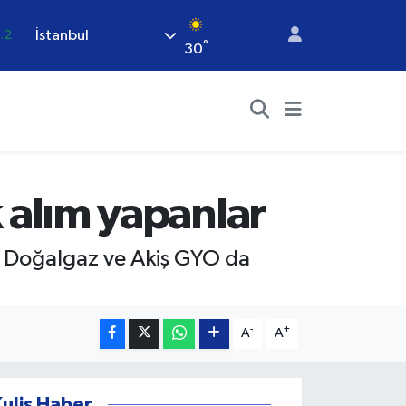
İstanbul
.2
°
30
17
27
35
.12
19
ok alım yapanlar
cı Doğalgaz ve Akiş GYO da
-
+
A
A
Kulis Haber