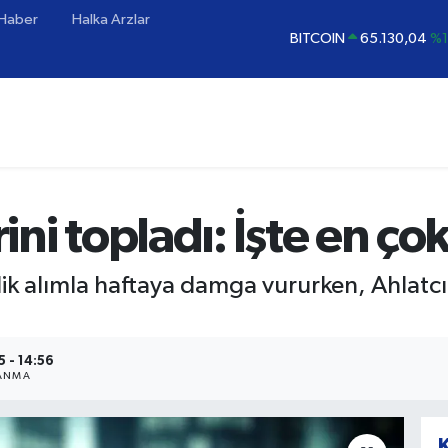
 Haber
Halka Arzlar
BITCOIN
65.130,04
%1
DOLAR
47,7106
%0.
EURO
55,1652
%0.
STERLİN
64,4046
%0.
GRAM ALTIN
6618.49
%2
BİST100
13.773
%-
rini topladı: İşte en ç
’lik alımla haftaya damga vururken, Ahlat
5 - 14:56
LANMA