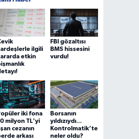
Çevik
FBI gözaltısı
ardeşlerle ilgili
BMS hissesini
ararda etkin
vurdu!
işmanlık
etayı!
opüler iki fona
Borsanın
0 milyon TL'yi
yıldızıydı...
aşan cezanın
Kontrolmatik’te
erde arkası
neler oldu?