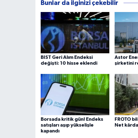
Bunlar da ilginizi çekebilir
BIST Geri Alım Endeksi
Astor Ene
değişti: 10 hisse eklendi
şirketini
Borsada kritik gün! Endeks
FROTO bil
satışları aşıp yükselişle
Net kârda
kapandı