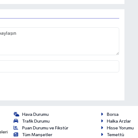
Hava Durumu
Borsa
Trafik Durumu
Halka Arzlar
Puan Durumu ve Fikstür
Hisse Yorumu
eleri
Tüm Manşetler
Temettü