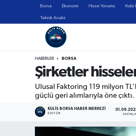
Borsa
Ekonomi
Hisse Yorumu
Kulis
Teknik Analiz
Borsa
Hava Durumu
Hisse Yorumu
Trafik Durumu
Kulis Haber
Süper Lig Puan Durumu ve Fikstür
HABERLER
BORSA
Şirketler hissele
Halka Arzlar
Tüm Manşetler
Ekonomi
Son Dakika Haberleri
Ulusal Faktoring 119 milyon TL
güçlü geri alımlarıyla öne çıktı.
Haber Arşivi
KULIS BORSA HABER MERKEZI
01.09.202
EDITÖR
YAYIN