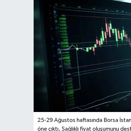
25-29 Ağustos haftasında Borsa İstanbu
öne çıktı. Sağlıklı fiyat oluşumunu de