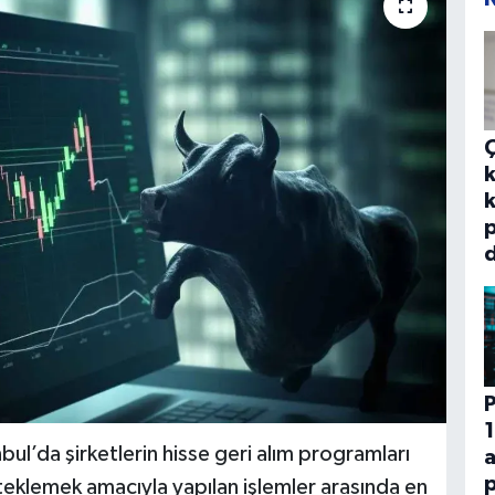
k
k
p
d
P
1
l’da şirketlerin hisse geri alım programları
p
steklemek amacıyla yapılan işlemler arasında en